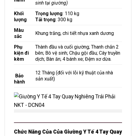
sinh tại giường)
Khối
Trọng lượng
: 110 kg
lượng
Tải trọng
: 300 kg
Màu
Khung trắng, chi tiết nhựa xanh dương
sắc
Phụ
Thành đầu và cuối giường; Thanh chắn 2
kiện đi
bên; Bô vệ sinh; Chậu gội đầu; Cây truyền
kèm
dịch; Bàn ăn; 4 bánh xe; Đệm xơ dừa.
12 Tháng (đối với lỗi kỹ thuật của nhà
Bảo
sản xuất)
hành
Chức Năng Của Của Giường Y Tế 4 Tay Quay