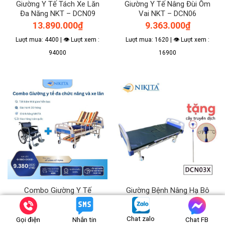
Giường Y Tế Tách Xe Lăn
Giường Y Tế Nâng Đùi Ôm
Đa Năng NKT – DCN09
Vai NKT – DCN06
13.890.000
₫
9.363.000
₫
Lượt mua: 4400 | 👁 Lượt xem :
Lượt mua: 1620 | 👁 Lượt xem :
94000
16900
Combo Giường Y Tế
Giường Bệnh Nâng Hạ Bô
DCN05 Và Xe Lăn Có Bô
Vệ Sinh NIKITA NKT –
Vệ Sinh NKT – W106
DCN03X
Chat zalo
Gọi điện
Nhắn tin
Chat FB
9.380.000
₫
6.090.000
₫