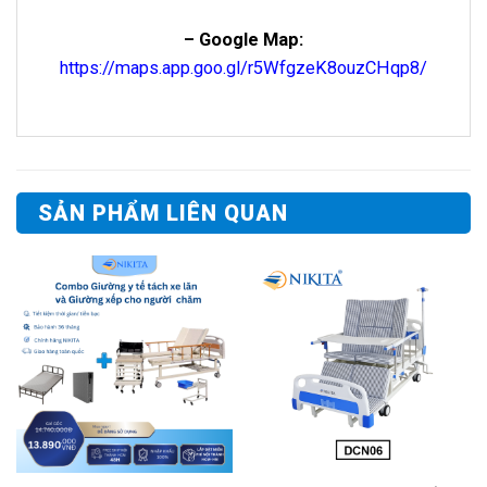
– Google Map:
https://maps.app.goo.gl/r5WfgzeK8ouzCHqp8/
SẢN PHẨM LIÊN QUAN