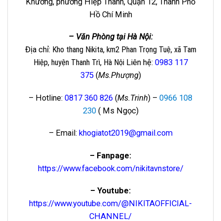
Khương, phường Hiệp Thành, Quận 12, Thành Phố
Hồ Chí Minh
– Văn Phòng tại Hà Nội:
Địa chỉ
: Kho thang Nikita, km2 Phan Trọng Tuệ, xã Tam
Hiệp, huyện Thanh Trì, Hà Nội
Liên hệ
:
0983 117
375
(
Ms.Phượng
)
– Hotline:
0817 360 826
(
Ms.Trinh
) –
0966 108
230
( Ms Ngọc)
– Email:
khogiatot2019@gmail.com
– Fanpage:
https://www.facebook.com/nikitavnstore/
– Youtube:
https://www.youtube.com/@NIKITAOFFICIAL-
CHANNEL/