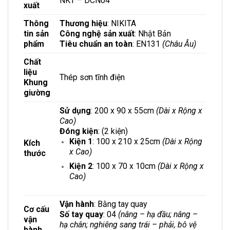
NKT – DCN04
xuất
Thông
Thương hiệu
: NIKITA
tin sản
Công nghệ sản xuất
: Nhật Bản
phẩm
Tiêu chuẩn an toàn
: EN131
(Châu Âu)
Chất
liệu
Thép sơn tĩnh điện
Khung
giường
Sử dụng
: 200 x 90 x 55cm
(Dài x Rộng x
Cao)
Đóng kiện
: (2 kiện)
Kiện 1
: 100 x 210 x 25cm
(Dài x Rộng
Kích
x Cao)
thước
Kiện 2
: 100 x 70 x 10cm
(Dài x Rộng x
Cao)
Vận hành
: Bằng tay quay
Cơ cấu
Số tay quay
: 04
(nâng – hạ đầu; nâng –
vận
hạ chân; nghiêng sang trái – phải, bô vệ
hành