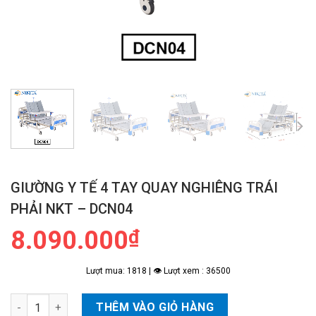
GIƯỜNG Y TẾ 4 TAY QUAY NGHIÊNG TRÁI
PHẢI NKT – DCN04
8.090.000
₫
Lượt mua: 1818 | 👁 Lượt xem : 36500
Giường Y Tế 4 Tay Quay Nghiêng Trái Phải NKT - DCN04 số lượ
THÊM VÀO GIỎ HÀNG