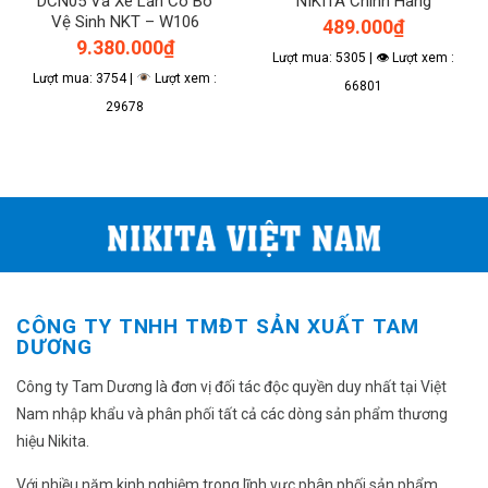
DCN05 Và Xe Lăn Có Bô
NIKITA Chính Hãng
Vệ Sinh NKT – W106
489.000
₫
9.380.000
₫
Lượt mua: 5305 | 👁 Lượt xem :
Lượt mua: 3754 |
Lượt xem :
66801
29678
CÔNG TY TNHH TMĐT SẢN XUẤT TAM
DƯƠNG
Công ty Tam Dương là đơn vị đối tác độc quyền duy nhất tại Việt
Nam nhập khẩu và phân phối tất cả các dòng sản phẩm thương
hiệu Nikita.
Với nhiều năm kinh nghiệm trong lĩnh vực phân phối sản phẩm