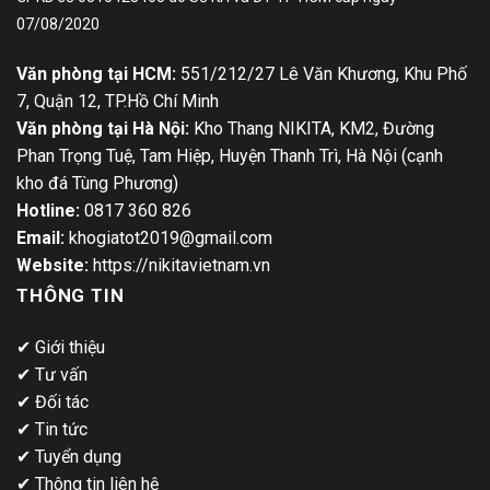
07/08/2020
Văn phòng tại HCM:
551/212/27 Lê Văn Khương, Khu Phố
7, Quận 12, TP.Hồ Chí Minh
Văn phòng tại Hà Nội:
Kho Thang NIKITA, KM2, Đường
Phan Trọng Tuệ, Tam Hiệp, Huyện Thanh Trì, Hà Nội (cạnh
kho đá Tùng Phương)
Hotline:
0817 360 826
Email:
khogiatot2019@gmail.com
Website:
https://nikitavietnam.vn
THÔNG TIN
✔
Giới thiệu
✔
Tư vấn
✔
Đối tác
✔
Tin tức
✔
Tuyển dụng
✔
Thông tin liên hệ