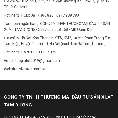
Địa chỉ tại HCM: 551/212/27 Lê Văn Khương, Khu Phố 7, Quận 12,
TP.Hồ Chí Minh
Hotline tại HCM: 0817.360.826 - 0917.939.780
Tài khoản ngân hàng: CÔNG TY TNHH THƯƠNG MẠI ĐẦU TƯ SẢN
XUẤT TAM DƯƠNG - 3887 668 668 668 - MB Quân Đội
Địa chỉ tại Hà Nội: Kho Thang NIKITA, KM2, Đường Phan Trọng Tuệ,
Tam Hiệp, Huyện Thanh Trì, Hà Nội (cạnh kho đá Tùng Phương)
Hotline tại Hà Nội: 0983.117.375
Email: khogiatot2019@gmail.com
Website: nikitavietnam.vn
CÔNG TY TNHH THƯƠNG MẠI ĐẦU TƯ SẢN XUẤT
TAM DƯƠNG
GPKD số 0316428465 do Sở KH và ĐT TP HCM cấp ngày