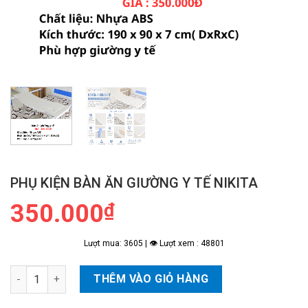
PHỤ KIỆN BÀN ĂN GIƯỜNG Y TẾ NIKITA
350.000
₫
Lượt mua: 3605 | 👁 Lượt xem : 48801
Phụ Kiện Bàn Ăn Giường Y Tế NIKITA số lượng
THÊM VÀO GIỎ HÀNG