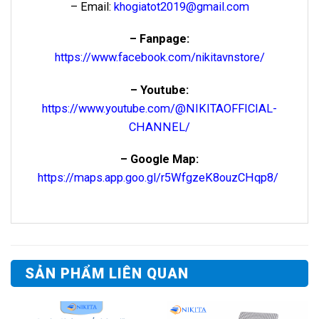
– Email:
khogiatot2019@gmail.com
– Fanpage:
https://www.facebook.com/nikitavnstore/
– Youtube:
https://www.youtube.com/@NIKITAOFFICIAL-
CHANNEL/
– Google Map:
https://maps.app.goo.gl/r5WfgzeK8ouzCHqp8/
SẢN PHẨM LIÊN QUAN