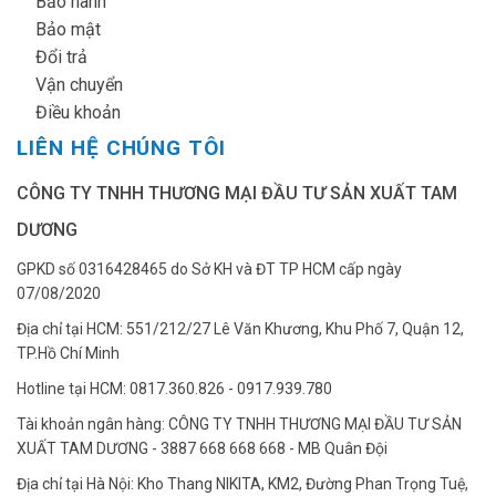
✔
Bảo hành
✔
Bảo mật
✔
Đổi trả
✔
Vận chuyển
✔
Điều khoản
LIÊN HỆ CHÚNG TÔI
CÔNG TY TNHH THƯƠNG MẠI ĐẦU TƯ SẢN XUẤT TAM
DƯƠNG
GPKD số 0316428465 do Sở KH và ĐT TP HCM cấp ngày
07/08/2020
Địa chỉ tại HCM: 551/212/27 Lê Văn Khương, Khu Phố 7, Quận 12,
TP.Hồ Chí Minh
Hotline tại HCM: 0817.360.826 - 0917.939.780
Tài khoản ngân hàng: CÔNG TY TNHH THƯƠNG MẠI ĐẦU TƯ SẢN
XUẤT TAM DƯƠNG - 3887 668 668 668 - MB Quân Đội
Địa chỉ tại Hà Nội: Kho Thang NIKITA, KM2, Đường Phan Trọng Tuệ,