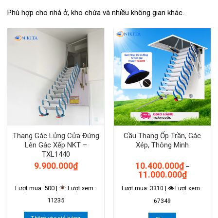
Phù hợp cho nhà ở, kho chứa và nhiều không gian khác.
Thang Gác Lửng Cửa Đứng
Cầu Thang Ốp Trần, Gác
Lên Gác Xếp NKT –
Xép, Thông Minh
TXL1440
9.900.000
₫
10.400.000
₫
–
Khoảng
11.000.000
₫
giá:
từ
Lượt mua: 500 |
Lượt xem :
Lượt mua: 3310 | 👁 Lượt xem :
10.400.00
đến
11235
67349
11.000.00