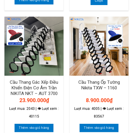
Thêm vào giỏ hàng
Chọn
Sản
phẩm
này
có
nhiều
biến
thể.
Các
tùy
chọn
có
thể
Cầu Thang Gác Xếp Điều
Cầu Thang Ốp Tường
được
Khiển Điện Cơ Âm Trần
Nikita TXW – 1160
chọn
NIKITA NKT – AUT 3700
trên
23.900.000
₫
8.900.000
₫
trang
sản
Lượt mua: 2043 | 👁 Lượt xem :
Lượt mua: 4005 | 👁 Lượt xem :
phẩm
40115
83567
Thêm vào giỏ hàng
Thêm vào giỏ hàng