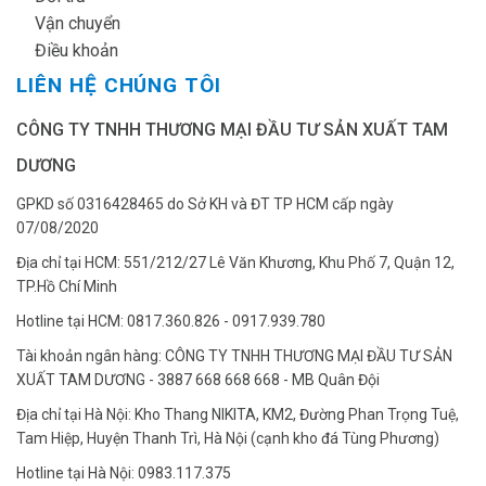
✔
Vận chuyển
✔
Điều khoản
LIÊN HỆ CHÚNG TÔI
CÔNG TY TNHH THƯƠNG MẠI ĐẦU TƯ SẢN XUẤT TAM
DƯƠNG
GPKD số 0316428465 do Sở KH và ĐT TP HCM cấp ngày
07/08/2020
Địa chỉ tại HCM: 551/212/27 Lê Văn Khương, Khu Phố 7, Quận 12,
TP.Hồ Chí Minh
Hotline tại HCM: 0817.360.826 - 0917.939.780
Tài khoản ngân hàng: CÔNG TY TNHH THƯƠNG MẠI ĐẦU TƯ SẢN
XUẤT TAM DƯƠNG - 3887 668 668 668 - MB Quân Đội
Địa chỉ tại Hà Nội: Kho Thang NIKITA, KM2, Đường Phan Trọng Tuệ,
Tam Hiệp, Huyện Thanh Trì, Hà Nội (cạnh kho đá Tùng Phương)
Hotline tại Hà Nội: 0983.117.375