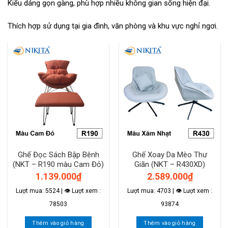
Kiểu dáng gọn gàng, phù hợp nhiều không gian sống hiện đại.
Thích hợp sử dụng tại gia đình, văn phòng và khu vực nghỉ ngơi.
Ghế Đọc Sách Bập Bênh
Ghế Xoay Da Mèo Thư
(NKT – R190 màu Cam Đỏ)
Giãn (NKT – R430XD)
1.139.000
₫
2.589.000
₫
Lượt mua: 5524 | 👁 Lượt xem :
Lượt mua: 4703 | 👁 Lượt xem :
78503
93874
Thêm vào giỏ hàng
Thêm vào giỏ hàng