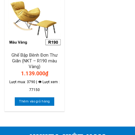
Ghế Bập Bênh Đơn Thư
Giãn (NKT – R190 màu
Vàng)
1.139.000
₫
Lượt mua: 3790 | 👁 Lượt xem :
77150
Thêm vào giỏ hàng