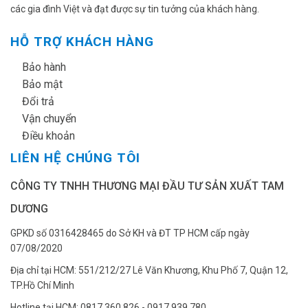
các gia đình Việt và đạt được sự tin tưởng của khách hàng.
HỖ TRỢ KHÁCH HÀNG
✔
Bảo hành
✔
Bảo mật
✔
Đổi trả
✔
Vận chuyển
✔
Điều khoản
LIÊN HỆ CHÚNG TÔI
CÔNG TY TNHH THƯƠNG MẠI ĐẦU TƯ SẢN XUẤT TAM
DƯƠNG
GPKD số 0316428465 do Sở KH và ĐT TP HCM cấp ngày
07/08/2020
Địa chỉ tại HCM: 551/212/27 Lê Văn Khương, Khu Phố 7, Quận 12,
TP.Hồ Chí Minh
Hotline tại HCM: 0817.360.826 - 0917.939.780