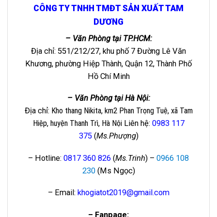
CÔNG TY TNHH TMĐT SẢN XUẤT TAM
DƯƠNG
– Văn Phòng tại TP.HCM:
Địa chỉ: 551/212/27, khu phố 7 Đường Lê Văn
Khương, phường Hiệp Thành, Quận 12, Thành Phố
Hồ Chí Minh
– Văn Phòng tại Hà Nội:
Địa chỉ
: Kho thang Nikita, km2 Phan Trọng Tuệ, xã Tam
Hiệp, huyện Thanh Trì, Hà Nội
Liên hệ
:
0983 117
375
(
Ms.Phượng
)
– Hotline:
0817 360 826
(
Ms.Trinh
) –
0966 108
230
(Ms Ngọc)
– Email:
khogiatot2019@gmail.com
– Fanpage: