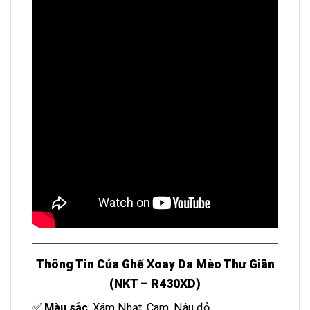
Thông Tin Của Ghế Xoay Da Mèo Thư Giãn
(NKT – R430XD)
✅
Màu sắc
: Xám Nhạt, Cam, Nâu đỏ