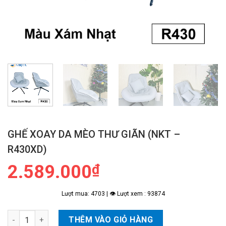
GHẾ XOAY DA MÈO THƯ GIÃN (NKT –
R430XD)
2.589.000
₫
Lượt mua: 4703 | 👁 Lượt xem : 93874
Ghế Xoay Da Mèo Thư Giãn (NKT - R430XD) số lượng
THÊM VÀO GIỎ HÀNG