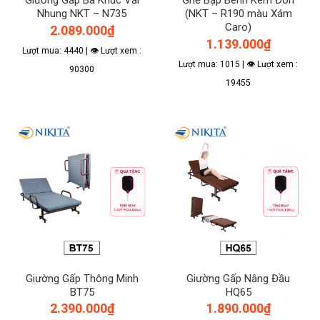
Giường Gấp Ba Khúc Vải
Ghế Bập Bênh Kèm Đôn
Nhung NKT – N735
(NKT – R190 màu Xám
Caro)
2.089.000
₫
1.139.000
₫
Lượt mua: 4440 | 👁 Lượt xem :
Lượt mua: 1015 | 👁 Lượt xem :
90300
19455
Giường Gấp Thông Minh
Giường Gấp Nâng Đầu
BT75
HQ65
2.390.000
₫
1.890.000
₫