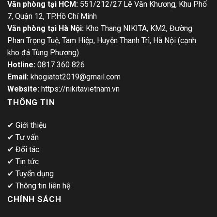
Văn phòng tại HCM:
551/212/27 Lê Văn Khương, Khu Phố
7, Quận 12, TP.Hồ Chí Minh
Văn phòng tại Hà Nội:
Kho Thang NIKITA, KM2, Đường
Phan Trọng Tuệ, Tam Hiệp, Huyện Thanh Trì, Hà Nội (cạnh
kho đá Tùng Phương)
Hotline:
0817 360 826
Email:
khogiatot2019@gmail.com
Website:
https://nikitavietnam.vn
THÔNG TIN
✔
Giới thiệu
✔
Tư vấn
✔
Đối tác
✔
Tin tức
✔
Tuyển dụng
✔
Thông tin liên hệ
CHÍNH SÁCH