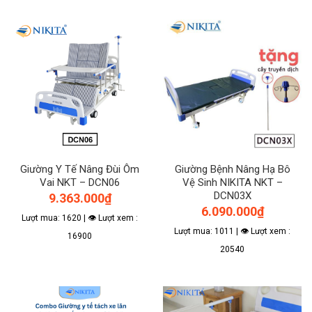
Giường Y Tế Nâng Đùi Ôm
Giường Bệnh Nâng Hạ Bô
Vai NKT – DCN06
Vệ Sinh NIKITA NKT –
DCN03X
9.363.000
₫
6.090.000
₫
Lượt mua: 1620 | 👁 Lượt xem :
Lượt mua: 1011 | 👁 Lượt xem :
16900
20540