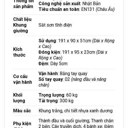
Thông tin
Công nghệ sản xuất
: Nhật Bản
sản phẩm
Tiêu chuẩn an toàn
: EN131
(Châu Âu)
Chất liệu
Khung
Sắt sơn tĩnh điện
giường
Sử dụng
: 191 x 90 x 51cm
(Dài x Rộng
x Cao)
Kích
Đóng kiện
: 191 x 95 x 23cm
(Dài x
thước
Rộng x Cao)
Đệm
: Dày 5cm
Vận hành
: Bằng tay quay
Cơ cấu
Số tay quay
: 02
(nâng đầu và nâng
vận hành
chân)
Khối
Trọng lượng
: 60 kg
lượng
Tải trọng
: 300 kg
Màu sắc
Khung trắng, chi tiết nhựa xanh dương
Thành đầu và cuối giường; Thanh chắn
Phụ kiện
2 bên; Cây truyền dịch; 4 bánh xe; Đệm