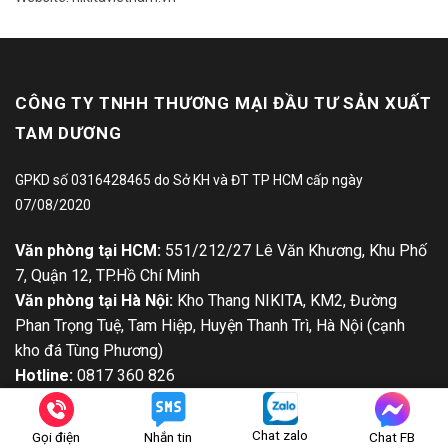
CÔNG TY TNHH THƯƠNG MẠI ĐẦU TƯ SẢN XUẤT
TAM DƯƠNG
GPKD số 0316428465 do Sở KH và ĐT TP HCM cấp ngày
07/08/2020
Văn phòng tại HCM:
551/212/27 Lê Văn Khương, Khu Phố
7, Quận 12, TP.Hồ Chí Minh
Văn phòng tại Hà Nội:
Kho Thang NIKITA, KM2, Đường
Phan Trọng Tuệ, Tam Hiệp, Huyện Thanh Trì, Hà Nội (cạnh
kho đá Tùng Phương)
Hotline:
0817 360 826
Email:
khogiatot2019@gmail.com
Website:
https://nikitavietnam.vn
Chat zalo
Gọi điện
Nhắn tin
Chat FB