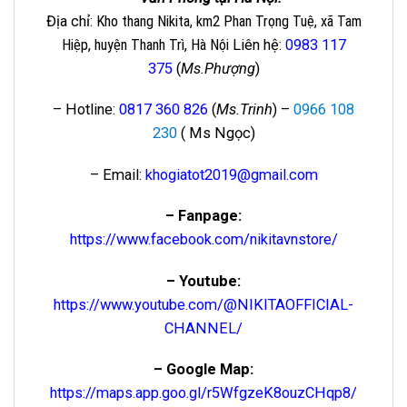
Địa chỉ
: Kho thang Nikita, km2 Phan Trọng Tuệ, xã Tam
Hiệp, huyện Thanh Trì, Hà Nội
Liên hệ
:
0983 117
375
(
Ms.Phượng
)
– Hotline:
0817 360 826
(
Ms.Trinh
) –
0966 108
230
( Ms Ngọc)
– Email:
khogiatot2019@gmail.com
– Fanpage:
https://www.facebook.com/nikitavnstore/
– Youtube:
https://www.youtube.com/@NIKITAOFFICIAL-
CHANNEL/
– Google Map:
https://maps.app.goo.gl/r5WfgzeK8ouzCHqp8/