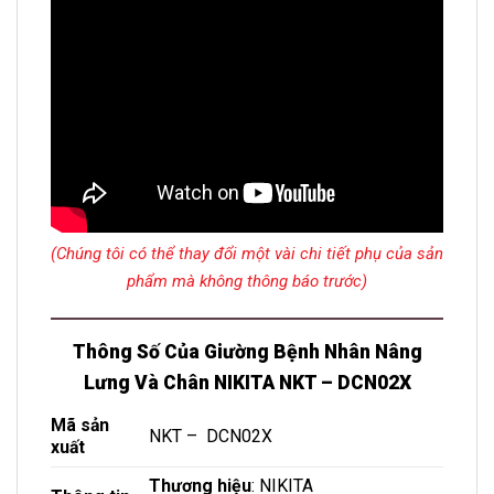
(Chúng tôi có thể thay đổi một vài chi tiết phụ của sản
phẩm mà không thông báo trước)
Thông Số Của Giường Bệnh Nhân Nâng
Lưng Và Chân NIKITA NKT – DCN02X
Mã sản
NKT – DCN02X
xuất
Thương hiệu
: NIKITA