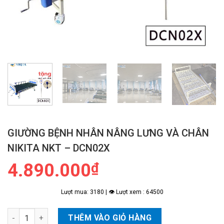
GIƯỜNG BỆNH NHÂN NÂNG LƯNG VÀ CHÂN
NIKITA NKT – DCN02X
4.890.000
₫
Lượt mua: 3180 | 👁 Lượt xem : 64500
Giường Bệnh Nhân Nâng Lưng Và Chân NIKITA NKT - DCN02X s
THÊM VÀO GIỎ HÀNG