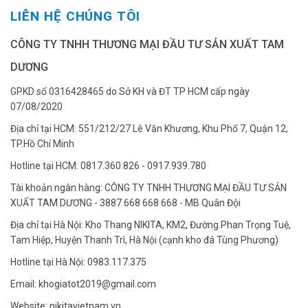
LIÊN HỆ CHÚNG TÔI
CÔNG TY TNHH THƯƠNG MẠI ĐẦU TƯ SẢN XUẤT TAM
DƯƠNG
GPKD số 0316428465 do Sở KH và ĐT TP HCM cấp ngày
07/08/2020
Địa chỉ tại HCM: 551/212/27 Lê Văn Khương, Khu Phố 7, Quận 12,
TP.Hồ Chí Minh
Hotline tại HCM: 0817.360.826 - 0917.939.780
Tài khoản ngân hàng: CÔNG TY TNHH THƯƠNG MẠI ĐẦU TƯ SẢN
XUẤT TAM DƯƠNG - 3887 668 668 668 - MB Quân Đội
Địa chỉ tại Hà Nội: Kho Thang NIKITA, KM2, Đường Phan Trọng Tuệ,
Tam Hiệp, Huyện Thanh Trì, Hà Nội (cạnh kho đá Tùng Phương)
Hotline tại Hà Nội: 0983.117.375
Email: khogiatot2019@gmail.com
Website: nikitavietnam.vn