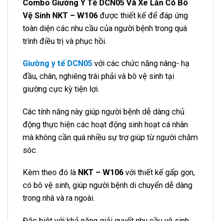
Combo Giường Y Tế DCN05 Và Xe Lăn Có Bô
Vệ Sinh NKT – W106
được thiết kế để đáp ứng
toàn diện các nhu cầu của người bệnh trong quá
trình điều trị và phục hồi.
Giường y tế DCN05
với các chức năng nâng- hạ
đầu, chân, nghiêng trái phải và bô vệ sinh tại
giường cực kỳ tiện lợi.
Các tính năng này giúp người bệnh dễ dàng chủ
động thực hiện các hoạt động sinh hoạt cá nhân
mà không cần quá nhiều sự trợ giúp từ người chăm
sóc.
Kèm theo đó là
NKT – W106
với thiết kế gấp gọn,
có bô vệ sinh, giúp người bệnh di chuyển dễ dàng
trong nhà và ra ngoài.
Đặc biệt với khả năng giải quyết nhu cầu vệ sinh