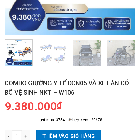
COMBO GIƯỜNG Y TẾ DCN05 VÀ XE LĂN CÓ
BÔ VỆ SINH NKT – W106
9.380.000
₫
Lượt mua: 3754 |
Lượt xem : 29678
Combo Giường Y Tế DCN05 Và Xe Lăn Có Bô Vệ Sinh NKT - W10
THÊM VÀO GIỎ HÀNG