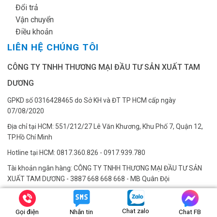
✔
Đổi trả
✔
Vận chuyển
✔
Điều khoản
LIÊN HỆ CHÚNG TÔI
CÔNG TY TNHH THƯƠNG MẠI ĐẦU TƯ SẢN XUẤT TAM
DƯƠNG
GPKD số 0316428465 do Sở KH và ĐT TP HCM cấp ngày
07/08/2020
Địa chỉ tại HCM: 551/212/27 Lê Văn Khương, Khu Phố 7, Quận 12,
TP.Hồ Chí Minh
Hotline tại HCM: 0817.360.826 - 0917.939.780
Tài khoản ngân hàng: CÔNG TY TNHH THƯƠNG MẠI ĐẦU TƯ SẢN
XUẤT TAM DƯƠNG - 3887 668 668 668 - MB Quân Đội
Địa chỉ tại Hà Nội: Kho Thang NIKITA, KM2, Đường Phan Trọng Tuệ,
Tam Hiệp, Huyện Thanh Trì, Hà Nội (cạnh kho đá Tùng Phương)
Chat zalo
Gọi điện
Nhắn tin
Chat FB