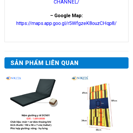
CHANNEL/
– Google Map:
https://maps.app.goo.gl/r5WfgzeK8ouzCHqp8/
SẢN PHẨM LIÊN QUAN