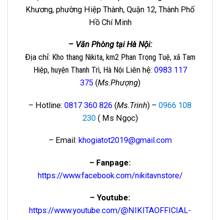
Khương, phường Hiệp Thành, Quận 12, Thành Phố
Hồ Chí Minh
– Văn Phòng tại Hà Nội:
Địa chỉ
: Kho thang Nikita, km2 Phan Trọng Tuệ, xã Tam
Hiệp, huyện Thanh Trì, Hà Nội
Liên hệ
:
0983 117
375
(
Ms.Phượng
)
– Hotline:
0817 360 826
(
Ms.Trinh
) –
0966 108
230
( Ms Ngọc)
– Email:
khogiatot2019@gmail.com
– Fanpage:
https://www.facebook.com/nikitavnstore/
– Youtube:
https://www.youtube.com/@NIKITAOFFICIAL-