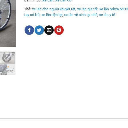
Danh mục:
Xe Lăn
,
Xe Lăn Cơ
Thẻ:
xe lăn cho người khuyết tật
,
xe lăn giá tốt
,
xe lăn Nikita N21
tay có bô
,
xe lăn tiện lợi
,
xe lăn vệ sinh tại chỗ
,
xe lăn y tế