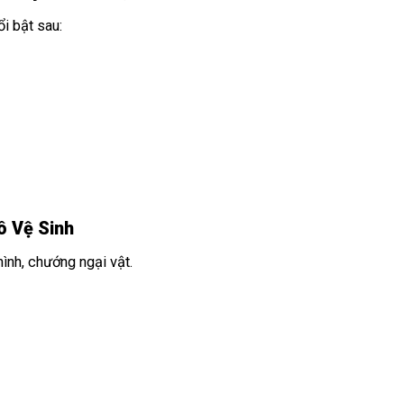
i bật sau:
ô Vệ Sinh
ình, chướng ngại vật.