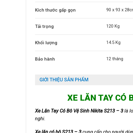
90 x 93 x 28c
Kích thước gấp gọn
120 Kg
Tải trọng
14.5 Kg
Khối lượng
12 tháng
Bảo hành
GIỚI THIỆU SẢN PHẨM
XE LĂN TAY CÓ B
Xe Lăn Tay Có Bô Vệ Sinh Nikita S213 – 3
là l
nghi.
Xe lăn có bô S213 – 3
cung cấp cho người dùng