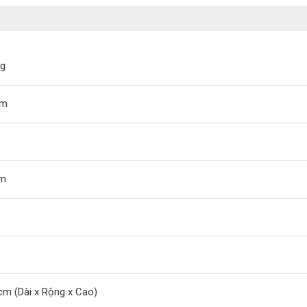
ng
am
om
cm (Dài x Rộng x Cao)