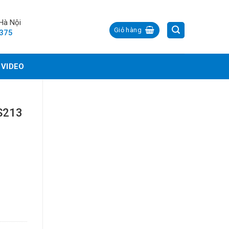
 Hà Nội
Giỏ hàng
.375
VIDEO
S213