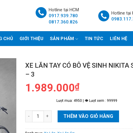
Hotline tại HCM
Hotline tại
0917.939.780
0983.117
0817.360.826
G CHỦ
GIỚI THIỆU
SẢN PHẨM
TIN TỨC
LIÊN HỆ
XE LĂN TAY CÓ BÔ VỆ SINH NIKITA 
– 3
1.989.000
₫
Lượt mua: 4950 | 👁 Lượt xem : 99999
Xe Lăn Tay Có Bô Vệ Sinh Nikita S213 - 3 số lượng
THÊM VÀO GIỎ HÀNG