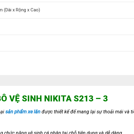
m (Dài x Rộng x Cao)
Ô VỆ SINH NIKITA S213 – 3
oại
sản phẩm xe lăn
được thiết kế để mang lại sự thoải mái và t
 chức năng vệ sinh cá nhân tại chỗ tiện dụng và dễ dàng.