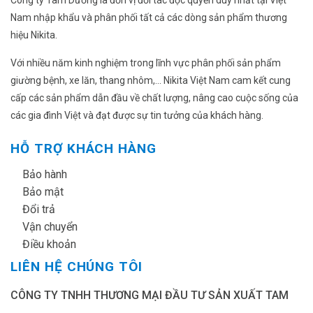
Công ty Tam Dương là đơn vị đối tác độc quyền duy nhất tại Việt
Nam nhập khẩu và phân phối tất cả các dòng sản phẩm thương
hiệu Nikita.
Với nhiều năm kinh nghiệm trong lĩnh vực phân phối sản phẩm
giường bệnh, xe lăn, thang nhôm,... Nikita Việt Nam cam kết cung
cấp các sản phẩm dẫn đầu về chất lượng, nâng cao cuộc sống của
các gia đình Việt và đạt được sự tin tưởng của khách hàng.
HỖ TRỢ KHÁCH HÀNG
✔
Bảo hành
✔
Bảo mật
✔
Đổi trả
✔
Vận chuyển
✔
Điều khoản
LIÊN HỆ CHÚNG TÔI
CÔNG TY TNHH THƯƠNG MẠI ĐẦU TƯ SẢN XUẤT TAM