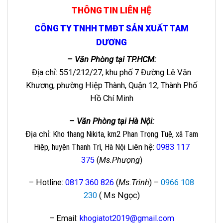
THÔNG TIN LIÊN HỆ
CÔNG TY TNHH TMĐT SẢN XUẤT TAM
DƯƠNG
– Văn Phòng tại TP.HCM:
Địa chỉ: 551/212/27, khu phố 7 Đường Lê Văn
Khương, phường Hiệp Thành, Quận 12, Thành Phố
Hồ Chí Minh
– Văn Phòng tại Hà Nội:
Địa chỉ
: Kho thang Nikita, km2 Phan Trọng Tuệ, xã Tam
Hiệp, huyện Thanh Trì, Hà Nội
Liên hệ
:
0983 117
375
(
Ms.Phượng
)
– Hotline:
0817 360 826
(
Ms.Trinh
) –
0966 108
230
( Ms Ngọc)
– Email:
khogiatot2019@gmail.com