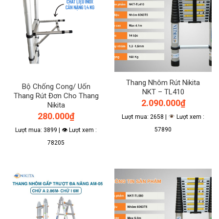
Thang Nhôm Rút Nikita
Bộ Chống Cong/ Uốn
NKT – TL410
Thang Rút Đơn Cho Thang
2.090.000
₫
Nikita
280.000
₫
Lượt mua: 2658 |
Lượt xem :
57890
Lượt mua: 3899 | 👁 Lượt xem :
78205