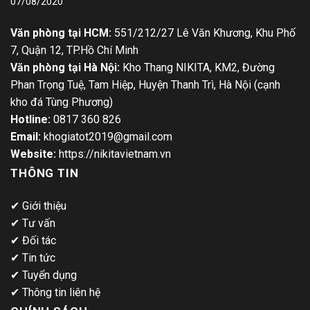
07/08/2020
Văn phòng tại HCM:
551/212/27 Lê Văn Khương, Khu Phố
7, Quận 12, TP.Hồ Chí Minh
Văn phòng tại Hà Nội:
Kho Thang NIKITA, KM2, Đường
Phan Trọng Tuệ, Tam Hiệp, Huyện Thanh Trì, Hà Nội (cạnh
kho đá Tùng Phương)
Hotline:
0817 360 826
Email:
khogiatot2019@gmail.com
Website:
https://nikitavietnam.vn
THÔNG TIN
✔
Giới thiệu
✔
Tư vấn
✔
Đối tác
✔
Tin tức
✔
Tuyển dụng
✔
Thông tin liên hệ