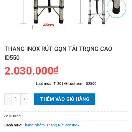
THANG INOX RÚT GỌN TẢI TRỌNG CAO
ID550
2.030.000
₫
Lượt mua: 4120 | 👁 Lượt xem : 82500
Thang INOX Rút Gọn Tải Trọng Cao ID550 số lượng
THÊM VÀO GIỎ HÀNG
SKU:
ID550
Danh mục:
Thang Nhôm
,
Thang Rút Đơn Inox