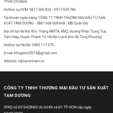
TP.Hồ Chí Minh
Hotline tại HCM: 0817.360.826 - 0917.939.780
Tài khoản ngân hàng: CÔNG TY TNHH THƯƠNG MẠI ĐẦU TƯ SẢN
XUẤT TAM DƯƠNG - 3887 668 668 668 - MB Quân Đội
Địa chỉ tại Hà Nội: Kho Thang NIKITA, KM2, Đường Phan Trọng Tuệ,
Tam Hiệp, Huyện Thanh Trì, Hà Nội (cạnh kho đá Tùng Phương)
Hotline tại Hà Nội: 0983.117.375
Email: khogiatot2019@gmail.com
Website: nikitavietnam.vn
CÔNG TY TNHH THƯƠNG MẠI ĐẦU TƯ SẢN XUẤT
TAM DƯƠNG
GPKD số 0316428465 do Sở KH và ĐT TP HCM cấp ngày