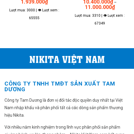
1.939.000
₫
10.400.000
₫
–
Khoảng
11.000.000
₫
giá:
Lượt mua: 3000 | 👁 Lượt xem :
từ
Lượt mua: 3310 | 👁 Lượt xem :
10.400.00
65555
đến
67349
11.000.00
Sản
phẩm
này
có
nhiều
biến
thể.
Các
tùy
CÔNG TY TNHH TMĐT SẢN XUẤT TAM
chọn
DƯƠNG
có
thể
Công ty Tam Dương là đơn vị đối tác độc quyền duy nhất tại Việt
được
Nam nhập khẩu và phân phối tất cả các dòng sản phẩm thương
chọn
hiệu Nikita.
trên
trang
Với nhiều năm kinh nghiệm trong lĩnh vực phân phối sản phẩm
sản