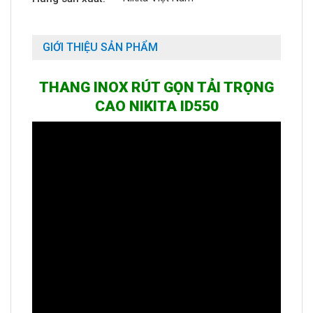
GIỚI THIỆU SẢN PHẨM
THANG INOX RÚT GỌN TẢI TRỌNG
CAO NIKITA ID550