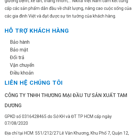
giường bệnh, xe lăn, thang nhôm,... Nikita Việt Nam cam kết cung
phẩm
cấp các sản phẩm dẫn đầu về chất lượng, nâng cao cuộc sống của
các gia đình Việt và đạt được sự tin tưởng của khách hàng.
HỖ TRỢ KHÁCH HÀNG
✔
Bảo hành
✔
Bảo mật
✔
Đổi trả
✔
Vận chuyển
✔
Điều khoản
LIÊN HỆ CHÚNG TÔI
CÔNG TY TNHH THƯƠNG MẠI ĐẦU TƯ SẢN XUẤT TAM
DƯƠNG
GPKD số 0316428465 do Sở KH và ĐT TP HCM cấp ngày
07/08/2020
Địa chỉ tại HCM: 551/212/27 Lê Văn Khương, Khu Phố 7, Quận 12,