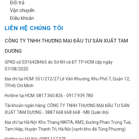
✔
Đổi trả
✔
Vận chuyển
✔
Điều khoản
LIÊN HỆ CHÚNG TÔI
CÔNG TY TNHH THƯƠNG MẠI ĐẦU TƯ SẢN XUẤT TAM
DƯƠNG
GPKD số 0316428465 do Sở KH và ĐT TP HCM cấp ngày
07/08/2020
Địa chỉ tại HCM: 551/212/27 Lê Văn Khương, Khu Phố 7, Quận 12,
TP.Hồ Chí Minh
Hotline tại HCM: 0817.360.826 - 0917.939.780
Tài khoản ngân hàng: CÔNG TY TNHH THƯƠNG MẠI ĐẦU TƯ SẢN
XUẤT TAM DƯƠNG - 3887 668 668 668 - MB Quân Đội
Địa chỉ tại Hà Nội: Kho Thang NIKITA, KM2, Đường Phan Trọng Tuệ,
Tam Hiệp, Huyện Thanh Trì, Hà Nội (cạnh kho đá Tùng Phương)
Hotline tại Hà Nội: 0983.117.375