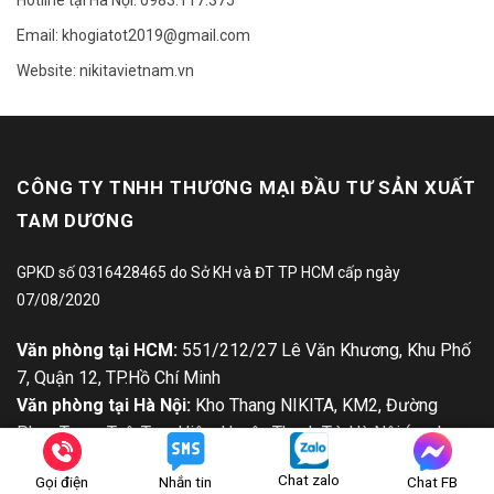
Email: khogiatot2019@gmail.com
Website: nikitavietnam.vn
CÔNG TY TNHH THƯƠNG MẠI ĐẦU TƯ SẢN XUẤT
TAM DƯƠNG
GPKD số 0316428465 do Sở KH và ĐT TP HCM cấp ngày
07/08/2020
Văn phòng tại HCM:
551/212/27 Lê Văn Khương, Khu Phố
7, Quận 12, TP.Hồ Chí Minh
Văn phòng tại Hà Nội:
Kho Thang NIKITA, KM2, Đường
Phan Trọng Tuệ, Tam Hiệp, Huyện Thanh Trì, Hà Nội (cạnh
kho đá Tùng Phương)
Chat zalo
Gọi điện
Nhắn tin
Chat FB
Hotline:
0817 360 826