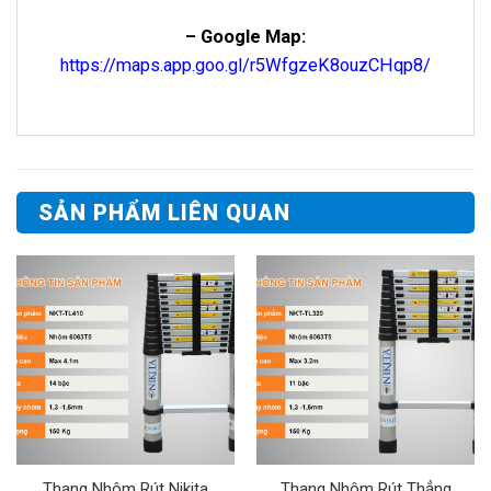
– Google Map:
https://maps.app.goo.gl/r5WfgzeK8ouzCHqp8/
SẢN PHẨM LIÊN QUAN
Thang Nhôm Rút Nikita
Thang Nhôm Rút Thẳng