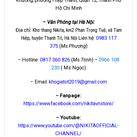
Khương, phường Hiệp Thành, Quận 12, Thành Phố
Hồ Chí Minh
– Văn Phòng tại Hà Nội:
Địa chỉ
: Kho thang Nikita, km2 Phan Trọng Tuệ, xã Tam
Hiệp, huyện Thanh Trì, Hà Nội
Liên hệ
:
0983 117
375
(
Ms.Phượng
)
– Hotline:
0817 360 826
(
Ms.Trinh
) –
0966 108
230
( Ms Ngọc)
– Email:
khogiatot2019@gmail.com
– Fanpage:
https://www.facebook.com/nikitavnstore/
– Youtube:
https://www.youtube.com/@NIKITAOFFICIAL-
CHANNEL/