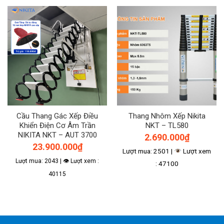
Cầu Thang Gác Xếp Điều
Thang Nhôm Xếp Nikita
Khiển Điện Cơ Âm Trần
NKT – TL580
NIKITA NKT – AUT 3700
2.690.000
₫
23.900.000
₫
Lượt mua: 2501 |
Lượt xem
Lượt mua: 2043 | 👁 Lượt xem :
: 47100
40115