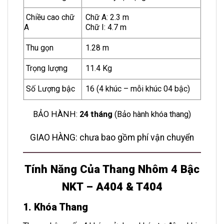
Chiều cao chữ
Chữ A: 2.3 m
A
Chữ I: 4.7 m
Thu gọn
1.28 m
Trọng lượng
11.4 Kg
Số Lượng bậc
16 (4 khúc – mỗi khúc 04 bậc)
BẢO HÀNH:
24 tháng
(Bảo hành khóa thang)
GIAO HÀNG: chưa bao gồm phí vận chuyển
Tính Năng Của Thang Nhôm 4 Bậc
NKT – A404 & T404
1. Khóa Thang