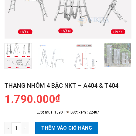
THANG NHÔM 4 BẬC NKT – A404 & T404
1.790.000
₫
Lượt mua: 1090 |
Lượt xem : 22487
Thang Nhôm 4 Bậc NKT - A404 & T404 số lượng
THÊM VÀO GIỎ HÀNG