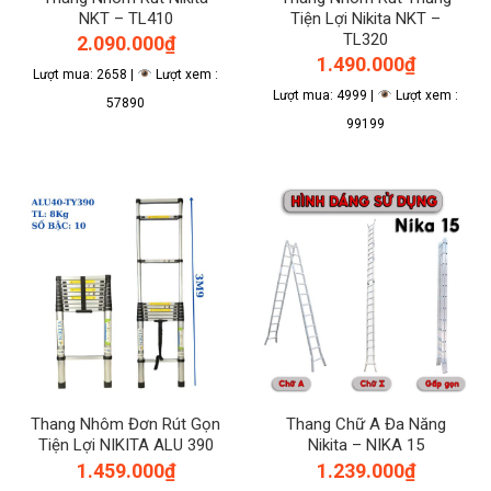
NKT – TL410
Tiện Lợi Nikita NKT –
TL320
2.090.000
₫
1.490.000
₫
Lượt mua: 2658 |
Lượt xem :
Lượt mua: 4999 |
Lượt xem :
57890
99199
Thang Nhôm Đơn Rút Gọn
Thang Chữ A Đa Năng
Tiện Lợi NIKITA ALU 390
Nikita – NIKA 15
1.459.000
₫
1.239.000
₫