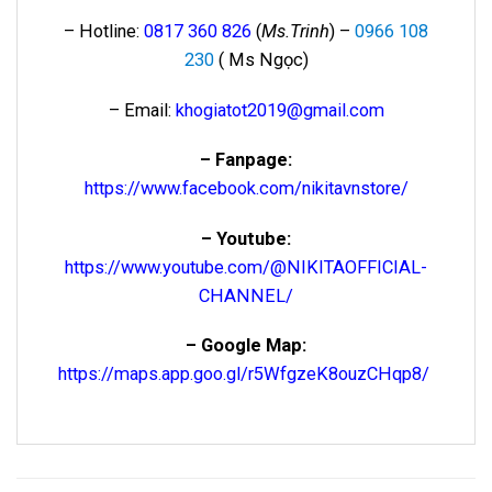
– Hotline:
0817 360 826
(
Ms.Trinh
) –
0966 108
230
( Ms Ngọc)
– Email:
khogiatot2019@gmail.com
– Fanpage:
https://www.facebook.com/nikitavnstore/
– Youtube:
https://www.youtube.com/@NIKITAOFFICIAL-
CHANNEL/
– Google Map:
https://maps.app.goo.gl/r5WfgzeK8ouzCHqp8/