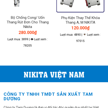
Bộ Chống Cong/ Uốn
Phụ Kiện Thay Thế Khóa
Thang Rút Đơn Cho Thang
Thang A, M NIKITA
Nikita
120.000
₫
280.000
₫
Lượt mua: 4890 |
Lượt xem :
Lượt mua: 3899 | 👁 Lượt xem :
97015
78205
CÔNG TY TNHH TMĐT SẢN XUẤT TAM
DƯƠNG
Công ty Tam Dương là đơn vị đối tác độc quyền duy nhất tại Việt