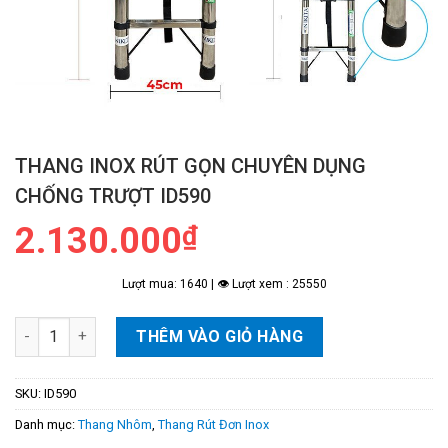
THANG INOX RÚT GỌN CHUYÊN DỤNG
CHỐNG TRƯỢT ID590
2.130.000
₫
Lượt mua: 1640 | 👁 Lượt xem : 25550
Thang INOX Rút Gọn Chuyên Dụng Chống Trượt ID590 số lượn
THÊM VÀO GIỎ HÀNG
SKU:
ID590
Danh mục:
Thang Nhôm
,
Thang Rút Đơn Inox