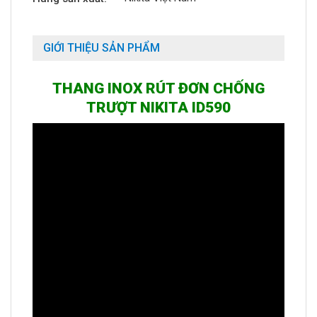
GIỚI THIỆU SẢN PHẨM
THANG INOX RÚT ĐƠN CHỐNG
TRƯỢT NIKITA ID590