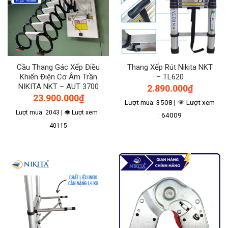
Cầu Thang Gác Xếp Điều
Thang Xếp Rút Nikita NKT
Khiển Điện Cơ Âm Trần
– TL620
NIKITA NKT – AUT 3700
2.890.000
₫
23.900.000
₫
Lượt mua: 3508 |
Lượt xem
Lượt mua: 2043 | 👁 Lượt xem :
: 64009
40115