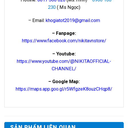
230
( Ms Ngọc)
– Email:
khogiatot2019@gmail.com
– Fanpage:
https://www.facebook.com/nikitavnstore/
– Youtube:
https://www.youtube.com/@NIKITAOFFICIAL-
CHANNEL/
– Google Map:
https://maps.app.goo.gl/r5WfgzeK8ouzCHqp8/
SẢN PHẨM LIÊN QUAN