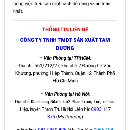
công việc trên cao một cách dễ dàng và an toàn
nhất.
THÔNG TIN LIÊN HỆ
CÔNG TY TNHH TMĐT SẢN XUẤT TAM
DƯƠNG
– Văn Phòng tại TP.HCM:
Địa chỉ: 551/212/27, khu phố 7 Đường Lê Văn
Khương, phường Hiệp Thành, Quận 12, Thành Phố
Hồ Chí Minh
– Văn Phòng tại Hà Nội:
Địa chỉ
: Kho thang Nikita, km2 Phan Trọng Tuệ, xã Tam
Hiệp, huyện Thanh Trì, Hà Nội
Liên hệ
:
0983 117
375
(
Ms.Phượng
)
– Hotline:
0817 360 826
(
Ms.Trinh
) –
0966 108