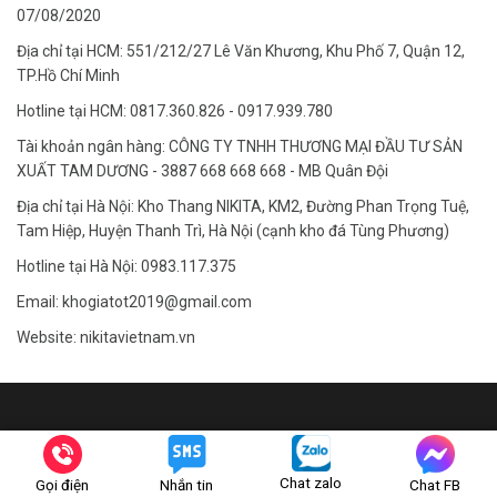
07/08/2020
Địa chỉ tại HCM: 551/212/27 Lê Văn Khương, Khu Phố 7, Quận 12,
TP.Hồ Chí Minh
Hotline tại HCM: 0817.360.826 - 0917.939.780
Tài khoản ngân hàng: CÔNG TY TNHH THƯƠNG MẠI ĐẦU TƯ SẢN
XUẤT TAM DƯƠNG - 3887 668 668 668 - MB Quân Đội
Địa chỉ tại Hà Nội: Kho Thang NIKITA, KM2, Đường Phan Trọng Tuệ,
Tam Hiệp, Huyện Thanh Trì, Hà Nội (cạnh kho đá Tùng Phương)
Hotline tại Hà Nội: 0983.117.375
Email: khogiatot2019@gmail.com
Website: nikitavietnam.vn
CÔNG TY TNHH THƯƠNG MẠI ĐẦU TƯ SẢN XUẤT
Chat zalo
Gọi điện
Nhắn tin
Chat FB
TAM DƯƠNG