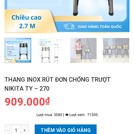
THANG INOX RÚT ĐƠN CHỐNG TRƯỢT
NIKITA TY – 270
909.000
₫
Lượt mua: 3580 | 👁 Lượt xem : 71500
Thang INOX Rút Đơn Chống Trượt NIKITA TY - 270 số lượng
THÊM VÀO GIỎ HÀNG