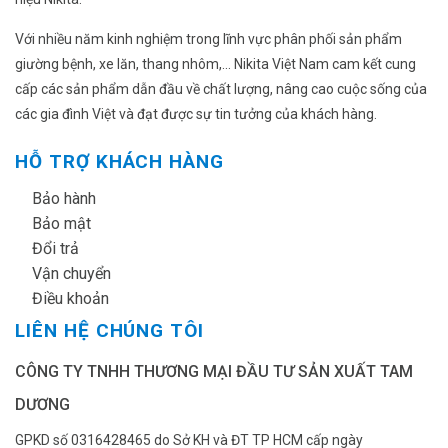
trên
trang
Với nhiều năm kinh nghiệm trong lĩnh vực phân phối sản phẩm
sản
giường bệnh, xe lăn, thang nhôm,... Nikita Việt Nam cam kết cung
phẩm
cấp các sản phẩm dẫn đầu về chất lượng, nâng cao cuộc sống của
các gia đình Việt và đạt được sự tin tưởng của khách hàng.
HỖ TRỢ KHÁCH HÀNG
✔
Bảo hành
✔
Bảo mật
✔
Đổi trả
✔
Vận chuyển
✔
Điều khoản
LIÊN HỆ CHÚNG TÔI
CÔNG TY TNHH THƯƠNG MẠI ĐẦU TƯ SẢN XUẤT TAM
DƯƠNG
GPKD số 0316428465 do Sở KH và ĐT TP HCM cấp ngày