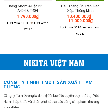
Thang Nhôm 4 Bậc NKT –
Cầu Thang Ốp Trần, Gác
A404 & T404
Xép, Thông Minh
1.790.000
₫
10.400.000
₫
–
Khoảng
11.000.000
₫
giá:
Lượt mua: 1090 |
Lượt xem :
từ
Lượt mua: 3310 | 👁 Lượt xem :
10.400.00
22487
đến
67349
11.000.00
Sản
phẩm
này
có
nhiều
biến
thể.
Các
tùy
CÔNG TY TNHH TMĐT SẢN XUẤT TAM
chọn
DƯƠNG
có
thể
Công ty Tam Dương là đơn vị đối tác độc quyền duy nhất tại Việt
được
Nam nhập khẩu và phân phối tất cả các dòng sản phẩm thương
chọn
hiệu Nikita.