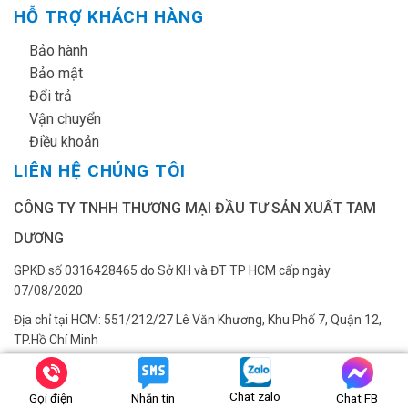
HỖ TRỢ KHÁCH HÀNG
✔
Bảo hành
✔
Bảo mật
✔
Đổi trả
✔
Vận chuyển
✔
Điều khoản
LIÊN HỆ CHÚNG TÔI
CÔNG TY TNHH THƯƠNG MẠI ĐẦU TƯ SẢN XUẤT TAM
DƯƠNG
GPKD số 0316428465 do Sở KH và ĐT TP HCM cấp ngày
07/08/2020
Địa chỉ tại HCM: 551/212/27 Lê Văn Khương, Khu Phố 7, Quận 12,
TP.Hồ Chí Minh
Hotline tại HCM: 0817.360.826 - 0917.939.780
Chat zalo
Tài khoản ngân hàng: CÔNG TY TNHH THƯƠNG MẠI ĐẦU TƯ SẢN
Gọi điện
Nhắn tin
Chat FB