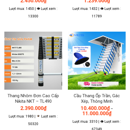
2.450.000
₫
1.239.000
₫
Lượt mua: 1450 | 👁 Lượt xem :
Lượt mua: 1432 | 👁 Lượt xem :
13300
11789
Thang Nhôm Đơn Cao Cấp
Cầu Thang Ốp Trần, Gác
Nikita NKT – TL490
Xép, Thông Minh
2.390.000
₫
10.400.000
₫
–
Khoảng
11.000.000
₫
giá:
Lượt mua: 1980 |
Lượt xem :
từ
Lượt mua: 3310 | 👁 Lượt xem :
10.400.00
50320
đến
67349