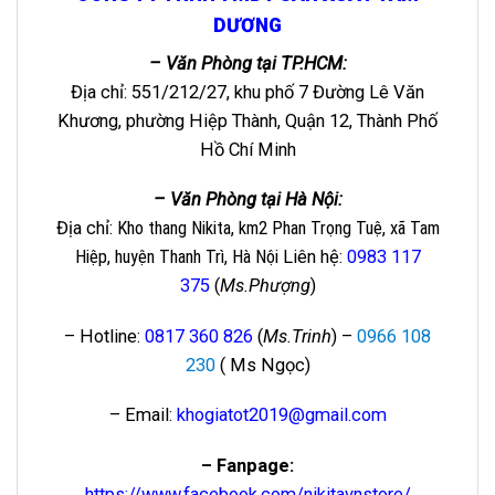
DƯƠNG
– Văn Phòng tại TP.HCM:
Địa chỉ: 551/212/27, khu phố 7 Đường Lê Văn
Khương, phường Hiệp Thành, Quận 12, Thành Phố
Hồ Chí Minh
– Văn Phòng tại Hà Nội:
Địa chỉ
: Kho thang Nikita, km2 Phan Trọng Tuệ, xã Tam
Hiệp, huyện Thanh Trì, Hà Nội
Liên hệ
:
0983 117
375
(
Ms.Phượng
)
– Hotline:
0817 360 826
(
Ms.Trinh
) –
0966 108
230
( Ms Ngọc)
– Email:
khogiatot2019@gmail.com
– Fanpage:
https://www.facebook.com/nikitavnstore/