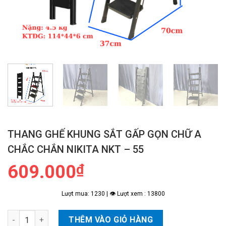
THANG GHẾ KHUNG SẮT GẤP GỌN CHỮ A
CHẮC CHẮN NIKITA NKT – 55
609.000
₫
Lượt mua: 1230 | 👁 Lượt xem : 13800
Thang Ghế Khung Sắt Gấp Gọn Chữ A Chắc Chắn NIKITA NKT - 
THÊM VÀO GIỎ HÀNG