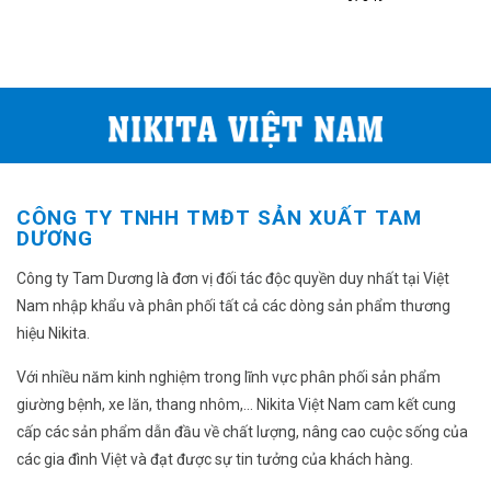
11.000.00
Sản
phẩm
này
có
nhiều
biến
thể.
Các
tùy
CÔNG TY TNHH TMĐT SẢN XUẤT TAM
chọn
DƯƠNG
có
thể
Công ty Tam Dương là đơn vị đối tác độc quyền duy nhất tại Việt
được
Nam nhập khẩu và phân phối tất cả các dòng sản phẩm thương
chọn
hiệu Nikita.
trên
trang
Với nhiều năm kinh nghiệm trong lĩnh vực phân phối sản phẩm
sản
giường bệnh, xe lăn, thang nhôm,... Nikita Việt Nam cam kết cung
phẩm
cấp các sản phẩm dẫn đầu về chất lượng, nâng cao cuộc sống của
các gia đình Việt và đạt được sự tin tưởng của khách hàng.