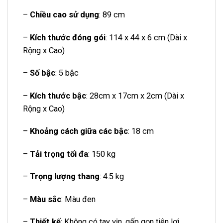
–
Chiều cao sử dụng
: 89 cm
–
Kích thước đóng gói
: 114 x 44 x 6 cm (Dài x
Rộng x Cao)
–
Số bậc
: 5 bậc
–
Kích thước bậc
: 28cm x 17cm x 2cm (Dài x
Rộng x Cao)
–
Khoảng cách giữa các bậc
: 18 cm
–
Tải trọng tối đa
: 150 kg
–
Trọng lượng thang
: 4.5 kg
–
Màu sắc
: Màu đen
–
Thiết kế
: Không có tay vịn, gấp gọn tiện lợi