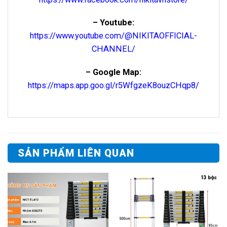
– Youtube:
https://www.youtube.com/@NIKITAOFFICIAL-
CHANNEL/
– Google Map:
https://maps.app.goo.gl/r5WfgzeK8ouzCHqp8/
SẢN PHẨM LIÊN QUAN