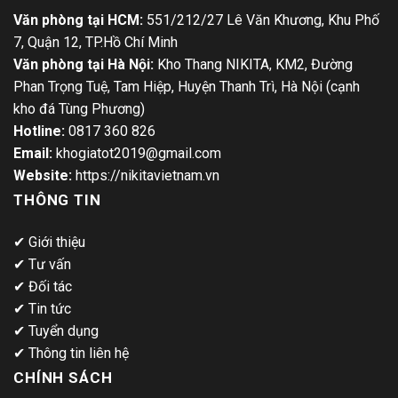
Văn phòng tại HCM:
551/212/27 Lê Văn Khương, Khu Phố
7, Quận 12, TP.Hồ Chí Minh
Văn phòng tại Hà Nội:
Kho Thang NIKITA, KM2, Đường
Phan Trọng Tuệ, Tam Hiệp, Huyện Thanh Trì, Hà Nội (cạnh
kho đá Tùng Phương)
Hotline:
0817 360 826
Email:
khogiatot2019@gmail.com
Website:
https://nikitavietnam.vn
THÔNG TIN
✔
Giới thiệu
✔
Tư vấn
✔
Đối tác
✔
Tin tức
✔
Tuyển dụng
✔
Thông tin liên hệ
CHÍNH SÁCH