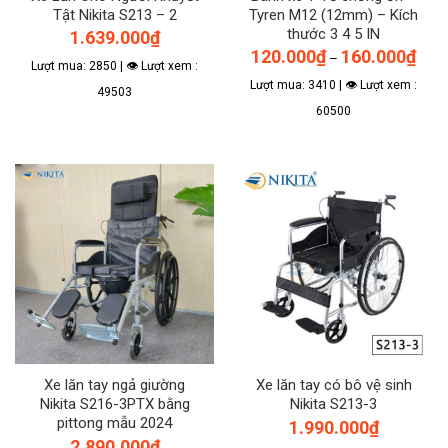
Tật Nikita S213 – 2
Tyren M12 (12mm) – Kích
thước 3 4 5 IN
1.639.000
₫
Khoả
120.000
₫
160.000
₫
–
giá:
Lượt mua: 2850 | 👁 Lượt xem :
từ
Lượt mua: 3410 | 👁 Lượt xem :
120.
49503
đến
60500
160.
Sản
phẩm
này
có
nhiều
biến
thể.
Các
tùy
chọn
có
thể
Xe lăn tay ngả giường
Xe lăn tay có bô vệ sinh
được
Nikita S216-3PTX bằng
Nikita S213-3
chọn
pittong mẫu 2024
1.990.000
₫
trên
2.890.000
₫