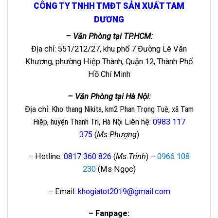
CÔNG TY TNHH TMĐT SẢN XUẤT TAM
DƯƠNG
– Văn Phòng tại TP.HCM:
Địa chỉ: 551/212/27, khu phố 7 Đường Lê Văn
Khương, phường Hiệp Thành, Quận 12, Thành Phố
Hồ Chí Minh
– Văn Phòng tại Hà Nội:
Địa chỉ
: Kho thang Nikita, km2 Phan Trọng Tuệ, xã Tam
Hiệp, huyện Thanh Trì, Hà Nội
Liên hệ
:
0983 117
375
(
Ms.Phượng
)
– Hotline:
0817 360 826
(
Ms.Trinh
) –
0966 108
230
(Ms Ngọc)
– Email:
khogiatot2019@gmail.com
– Fanpage: