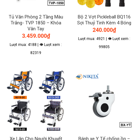
Tủ Văn Phòng 2 Tầng Màu
Bộ 2 Vợt Pickleball BQ116
Trắng- TVP 1850 – Khóa
Sợi Thuỷ Tinh Kèm 4 Bóng
Vân Tay
240.000
₫
3.459.000
₫
Lượt mua: 4921 | 👁 Lượt xem :
Lượt mua: 4188 | 👁 Lượt xem :
99805
82319
Xe Lăn Cho Người Khuyết
Bánh xe Y Tế chống ồn –