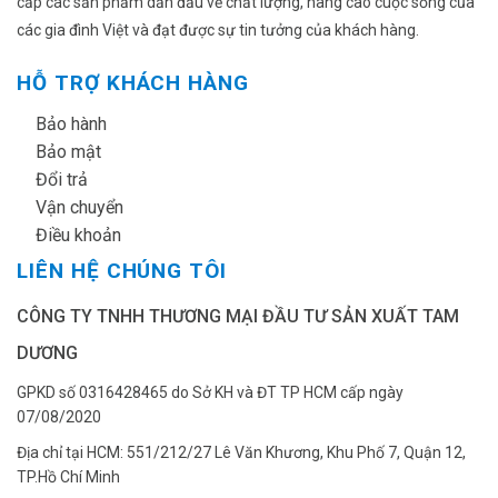
cấp các sản phẩm dẫn đầu về chất lượng, nâng cao cuộc sống của
các gia đình Việt và đạt được sự tin tưởng của khách hàng.
HỖ TRỢ KHÁCH HÀNG
✔
Bảo hành
✔
Bảo mật
✔
Đổi trả
✔
Vận chuyển
✔
Điều khoản
LIÊN HỆ CHÚNG TÔI
CÔNG TY TNHH THƯƠNG MẠI ĐẦU TƯ SẢN XUẤT TAM
DƯƠNG
GPKD số 0316428465 do Sở KH và ĐT TP HCM cấp ngày
07/08/2020
Địa chỉ tại HCM: 551/212/27 Lê Văn Khương, Khu Phố 7, Quận 12,
TP.Hồ Chí Minh