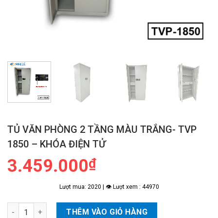
TỦ VĂN PHÒNG 2 TẦNG MÀU TRẮNG- TVP
1850 – KHÓA ĐIỆN TỬ
3.459.000
₫
Lượt mua: 2020 | 👁 Lượt xem : 44970
Tủ Văn Phòng 2 Tầng Màu Trắng- TVP 1850 – Khóa Điện Tử số
THÊM VÀO GIỎ HÀNG