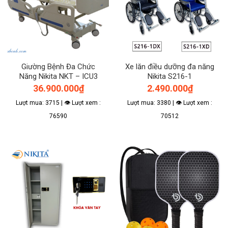
Giường Bệnh Đa Chức
Xe lăn điều dưỡng đa năng
Năng Nikita NKT – ICU3
Nikita S216-1
36.900.000
₫
2.490.000
₫
Lượt mua: 3715 | 👁 Lượt xem :
Lượt mua: 3380 | 👁 Lượt xem :
76590
70512