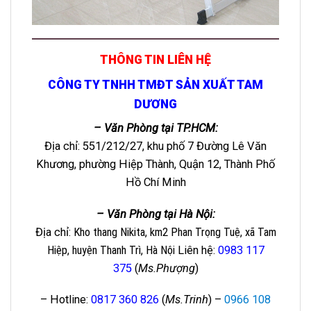
THÔNG TIN LIÊN HỆ
CÔNG TY TNHH TMĐT SẢN XUẤT TAM
DƯƠNG
– Văn Phòng tại TP.HCM:
Địa chỉ: 551/212/27, khu phố 7 Đường Lê Văn
Khương, phường Hiệp Thành, Quận 12, Thành Phố
Hồ Chí Minh
– Văn Phòng tại Hà Nội:
Địa chỉ
: Kho thang Nikita, km2 Phan Trọng Tuệ, xã Tam
Hiệp, huyện Thanh Trì, Hà Nội
Liên hệ
:
0983 117
375
(
Ms.Phượng
)
– Hotline:
0817 360 826
(
Ms.Trinh
) –
0966 108