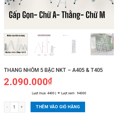
THANG NHÔM 5 BẬC NKT – A405 & T405
2.090.000
₫
Lượt mua: 4400 |
Lượt xem : 94000
Thang Nhôm 5 Bậc NKT - A405 & T405 số lượng
THÊM VÀO GIỎ HÀNG