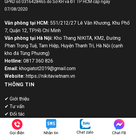
GPKD số 0316428465 do Sở KH và ĐT TP HCM cấp ngày
07/08/2020
Văn phòng tại HCM:
551/212/27 Lê Văn Khương, Khu Phố
7, Quận 12, TP.Hồ Chí Minh
Văn phòng tại Hà Nội:
Kho Thang NIKITA, KM2, Đường
Phan Trọng Tuệ, Tam Hiệp, Huyện Thanh Trì, Hà Nội (cạnh
kho đá Tùng Phương)
Hotline:
0817 360 826
Email:
khogiatot2019@gmail.com
Website:
https://nikitavietnam.vn
THÔNG TIN
✔
Giới thiệu
✔
Tư vấn
✔
Đối tác
✔
Tin tức
✔
Tuyển dụng
Chat zalo
Gọi điện
Nhắn tin
Chat FB