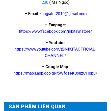
230
( Ms Ngọc)
– Email:
khogiatot2019@gmail.com
– Fanpage:
https://www.facebook.com/nikitavnstore/
– Youtube:
https://www.youtube.com/@NIKITAOFFICIAL-
CHANNEL/
– Google Map:
https://maps.app.goo.gl/r5WfgzeK8ouzCHqp8/
SẢN PHẨM LIÊN QUAN