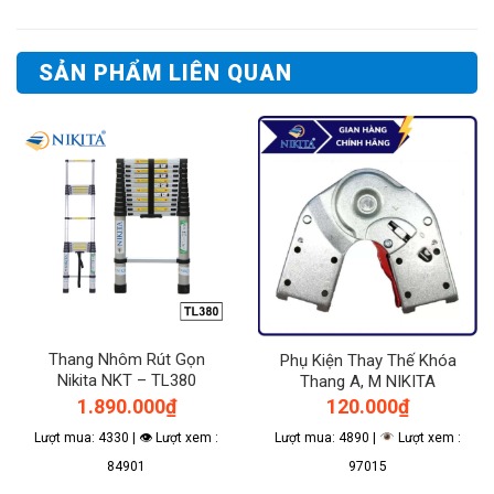
SẢN PHẨM LIÊN QUAN
Thang Nhôm Rút Gọn
Phụ Kiện Thay Thế Khóa
Nikita NKT – TL380
Thang A, M NIKITA
1.890.000
₫
120.000
₫
Lượt mua: 4330 | 👁 Lượt xem :
Lượt mua: 4890 |
Lượt xem :
84901
97015