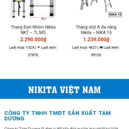
Thang Đơn Nhôm Nikita
Thang chữ A đa năng
NKT – TL500
Nikita – NIKA 15
2.290.000
₫
1.239.000
₫
Lượt mua: 1324 |
Lượt xem :
Lượt mua: 4627 | 👁 Lượt xem :
27870
99120
CÔNG TY TNHH TMĐT SẢN XUẤT TAM
DƯƠNG
Công ty Tam Dương là đơn vị đối tác độc quyền duy nhất tại Việt