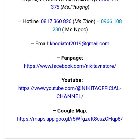
375
(
Ms.Phượng
)
– Hotline:
0817 360 826
(
Ms.Trinh
) –
0966 108
230
( Ms Ngọc)
– Email:
khogiatot2019@gmail.com
– Fanpage:
https://www.facebook.com/nikitavnstore/
– Youtube:
https://www.youtube.com/@NIKITAOFFICIAL-
CHANNEL/
– Google Map:
https://maps.app.goo.gl/r5WfgzeK8ouzCHqp8/