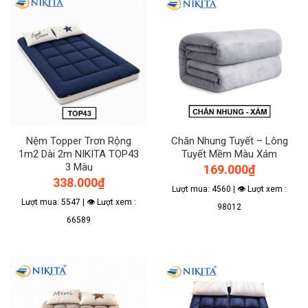
Nệm Topper Trơn Rộng
Chăn Nhung Tuyết – Lông
1m2 Dài 2m NIKITA TOP43
Tuyết Mềm Màu Xám
3 Màu
169.000
₫
338.000
₫
Lượt mua: 4560 | 👁 Lượt xem :
Lượt mua: 5547 | 👁 Lượt xem :
98012
66589
Sản
phẩm
này
có
nhiều