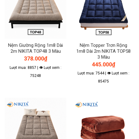
biến
thể.
Các
tùy
chọn
có
thể
Nệm Giường Rộng 1m8 Dài
Nệm Topper Trơn Rộng
được
2m NIKITA TOP48 3 Màu
1m8 Dài 2m NIKITA TOP58
chọn
3 Màu
378.000
₫
trên
445.000
₫
trang
Lượt mua: 8857 | 👁 Lượt xem :
sản
Lượt mua: 7544 | 👁 Lượt xem :
75248
phẩm
85475
Sản
Sản
phẩm
phẩm
này
này
có
có
nhiều
nhiều
biến
biến
thể.
thể.
Các
Các
tùy