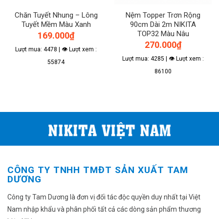
thể
Chăn Tuyết Nhung – Lông
Nệm Topper Trơn Rộng
được
Tuyết Mềm Màu Xanh
90cm Dài 2m NIKITA
chọn
TOP32 Màu Nâu
169.000
₫
trên
270.000
₫
trang
Lượt mua: 4478 | 👁 Lượt xem :
sản
Lượt mua: 4285 | 👁 Lượt xem :
55874
phẩm
86100
CÔNG TY TNHH TMĐT SẢN XUẤT TAM
DƯƠNG
Công ty Tam Dương là đơn vị đối tác độc quyền duy nhất tại Việt
Nam nhập khẩu và phân phối tất cả các dòng sản phẩm thương