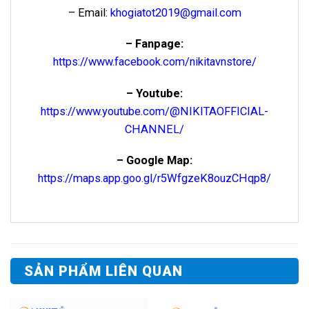
– Email:
khogiatot2019@gmail.com
– Fanpage:
https://www.facebook.com/nikitavnstore/
– Youtube:
https://www.youtube.com/@NIKITAOFFICIAL-
CHANNEL/
– Google Map:
https://maps.app.goo.gl/r5WfgzeK8ouzCHqp8/
SẢN PHẨM LIÊN QUAN