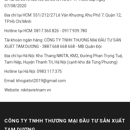
07/08/2020
Địa chỉ tại HCM: 551/212/27 Lê Văn Khương, Khu Phố 7, Quận 12,
TP.Hồ Chí Minh
Hotline tại HCM: 0817.360.826 - 0917.939.780
Tài khoản ngân hàng: CÔNG TY TNHH THƯƠNG MẠI ĐẦU TƯ SẢN
XUẤT TAM DƯƠNG - 3887 668 668 668 - MB Quân Đội
Địa chỉ tại Hà Nội: Kho Thang NIKITA, KM2, Đường Phan Trọng Tuệ,
Tam Hiệp, Huyện Thanh Trì, Hà Nội (cạnh kho đá Tùng Phương)
Hotline tại Hà Nội: 0983.117.375
Email: khogiatot2019@gmail.com
Website: nikitavietnam.vn
CÔNG TY TNHH THƯƠNG MẠI ĐẦU TƯ SẢN XUẤT
TAM DƯƠNG