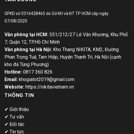
GPKD số 0316428465 do Sở KH và ĐT TP HCM cấp ngày
07/08/2020
Văn phòng tại HCM:
551/212/27 Lê Văn Khương, Khu Phố
7, Quận 12, TP.Hồ Chí Minh
Văn phòng tại Hà Nội:
Kho Thang NIKITA, KM2, Đường
Phan Trọng Tuệ, Tam Hiệp, Huyện Thanh Trì, Hà Nội (cạnh
kho đá Tùng Phương)
Hotline:
0817 360 826
Email:
khogiatot2019@gmail.com
Website:
https://nikitavietnam.vn
THÔNG TIN
✔
Giới thiệu
✔
Tư vấn
✔
Đối tác
✔
Tin tức