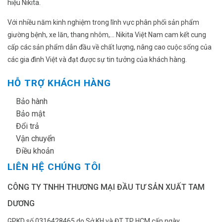
hiệu Nikita.
Với nhiều năm kinh nghiệm trong lĩnh vực phân phối sản phẩm
giường bệnh, xe lăn, thang nhôm,... Nikita Việt Nam cam kết cung
cấp các sản phẩm dẫn đầu về chất lượng, nâng cao cuộc sống của
các gia đình Việt và đạt được sự tin tưởng của khách hàng.
HỖ TRỢ KHÁCH HÀNG
✔
Bảo hành
✔
Bảo mật
✔
Đổi trả
✔
Vận chuyển
✔
Điều khoản
LIÊN HỆ CHÚNG TÔI
CÔNG TY TNHH THƯƠNG MẠI ĐẦU TƯ SẢN XUẤT TAM
DƯƠNG
GPKD số 0316428465 do Sở KH và ĐT TP HCM cấp ngày