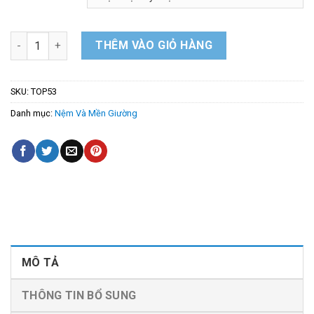
Nệm Topper Trơn Rộng 1m5 Dài 2m NIKITA TOP53 2 Màu số lư
THÊM VÀO GIỎ HÀNG
SKU:
TOP53
Danh mục:
Nệm Và Mền Giường
MÔ TẢ
THÔNG TIN BỔ SUNG