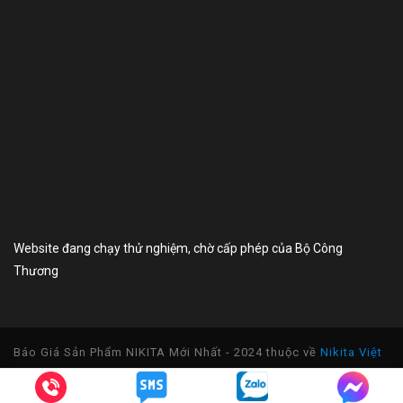
Website đang chạy thử nghiệm, chờ cấp phép của Bộ Công
Thương
Báo Giá Sản Phẩm NIKITA Mới Nhất - 2024 thuộc về
Nikita Việt
Nam
- Gọi Ngay Hotline:
0817 360 826
-
0966 108 230
| Để
Nhận Báo Giá Mới Nhất