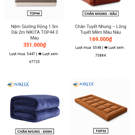
tùy
chọn
chọn
có
có
thể
thể
được
Nệm Giường Rộng 1.5m
Chăn Tuyết Nhung – Lông
được
chọn
Dài 2m NIKITA TOP44 3
Tuyết Mềm Màu Nâu
chọn
trên
Màu
169.000
₫
trên
trang
351.000
₫
trang
sản
Lượt mua: 5548 | 👁 Lượt xem :
sản
phẩm
Lượt mua: 5447 | 👁 Lượt xem :
75884
phẩm
67725
Sản
phẩm
này
có
nhiều
biến
thể.
Các
tùy
chọn
có