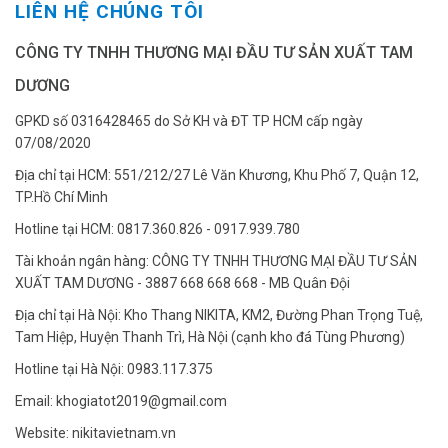
LIÊN HỆ CHÚNG TÔI
CÔNG TY TNHH THƯƠNG MẠI ĐẦU TƯ SẢN XUẤT TAM
DƯƠNG
GPKD số 0316428465 do Sở KH và ĐT TP HCM cấp ngày
07/08/2020
Địa chỉ tại HCM: 551/212/27 Lê Văn Khương, Khu Phố 7, Quận 12,
TP.Hồ Chí Minh
Hotline tại HCM: 0817.360.826 - 0917.939.780
Tài khoản ngân hàng: CÔNG TY TNHH THƯƠNG MẠI ĐẦU TƯ SẢN
XUẤT TAM DƯƠNG - 3887 668 668 668 - MB Quân Đội
Địa chỉ tại Hà Nội: Kho Thang NIKITA, KM2, Đường Phan Trọng Tuệ,
Tam Hiệp, Huyện Thanh Trì, Hà Nội (cạnh kho đá Tùng Phương)
Hotline tại Hà Nội: 0983.117.375
Email: khogiatot2019@gmail.com
Website: nikitavietnam.vn