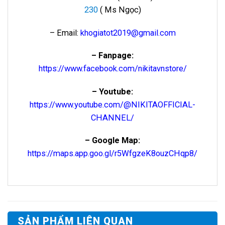
230
( Ms Ngọc)
– Email:
khogiatot2019@gmail.com
– Fanpage:
https://www.facebook.com/nikitavnstore/
– Youtube:
https://www.youtube.com/@NIKITAOFFICIAL-
CHANNEL/
– Google Map:
https://maps.app.goo.gl/r5WfgzeK8ouzCHqp8/
SẢN PHẨM LIÊN QUAN