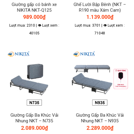
Giường gấp có bánh xe
Ghế Lười Bập Bênh (NKT –
NIKITA NKT-Q125
R190 màu Xám Cam)
989.000
₫
1.139.000
₫
Lượt mua: 2310 | 👁 Lượt xem :
Lượt mua: 3701 | 👁 Lượt xem :
40105
71048
Giường Gấp Ba Khúc Vải
Giường Gấp Ba Khúc Vải
Nhung NKT – N735
Nhung NKT – N935
2.089.000
₫
2.289.000
₫