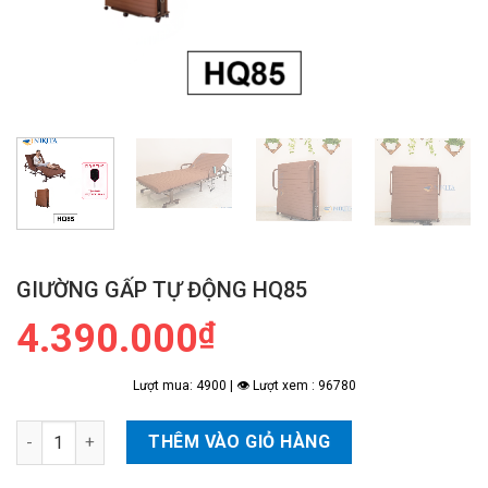
GIƯỜNG GẤP TỰ ĐỘNG HQ85
4.390.000
₫
Lượt mua: 4900 | 👁 Lượt xem : 96780
Giường Gấp Tự Động HQ85 số lượng
THÊM VÀO GIỎ HÀNG