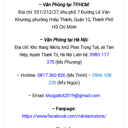
– Văn Phòng tại TP.HCM:
Địa chỉ: 551/212/27, khu phố 7 Đường Lê Văn
Khương, phường Hiệp Thành, Quận 12, Thành Phố
Hồ Chí Minh
– Văn Phòng tại Hà Nội:
Địa chỉ
: Kho thang Nikita, km2 Phan Trọng Tuệ, xã Tam
Hiệp, huyện Thanh Trì, Hà Nội
Liên hệ
:
0983 117
375
(
Ms.Phượng
)
– Hotline:
0817 360 826
(
Ms.Trinh
) –
0966 108
230
(Ms Ngọc)
– Email:
khogiatot2019@gmail.com
– Fanpage:
https://www.facebook.com/nikitavnstore/