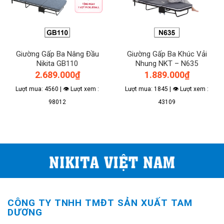
Giường Gấp Ba Nâng Đầu
Giường Gấp Ba Khúc Vải
Nikita GB110
Nhung NKT – N635
2.689.000
₫
1.889.000
₫
Lượt mua: 4560 | 👁 Lượt xem :
Lượt mua: 1845 | 👁 Lượt xem :
98012
43109
CÔNG TY TNHH TMĐT SẢN XUẤT TAM
DƯƠNG