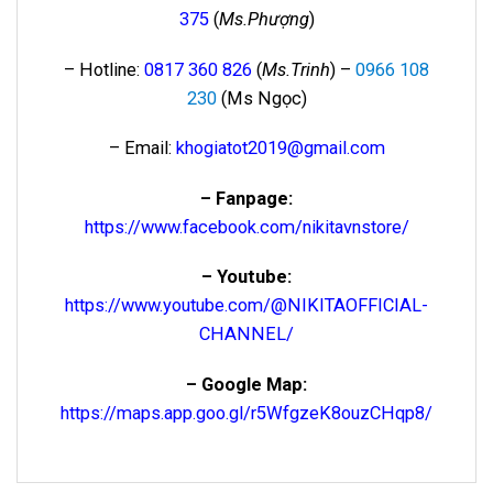
375
(
Ms.Phượng
)
– Hotline:
0817 360 826
(
Ms.Trinh
) –
0966 108
230
(Ms Ngọc)
– Email:
khogiatot2019@gmail.com
– Fanpage:
https://www.facebook.com/nikitavnstore/
– Youtube:
https://www.youtube.com/@NIKITAOFFICIAL-
CHANNEL/
– Google Map:
https://maps.app.goo.gl/r5WfgzeK8ouzCHqp8/