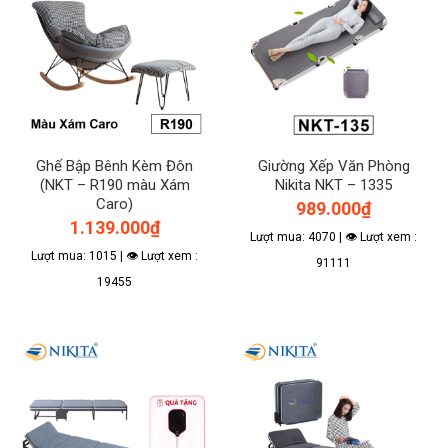
Ghế Bập Bênh Kèm Đôn
Giường Xếp Văn Phòng
(NKT – R190 màu Xám
Nikita NKT – 1335
Caro)
989.000
₫
1.139.000
₫
Lượt mua: 4070 | 👁 Lượt xem :
Lượt mua: 1015 | 👁 Lượt xem :
91111
19455