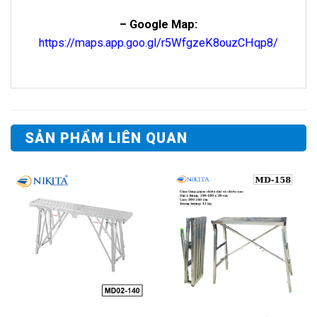
– Google Map:
https://maps.app.goo.gl/r5WfgzeK8ouzCHqp8/
SẢN PHẨM LIÊN QUAN