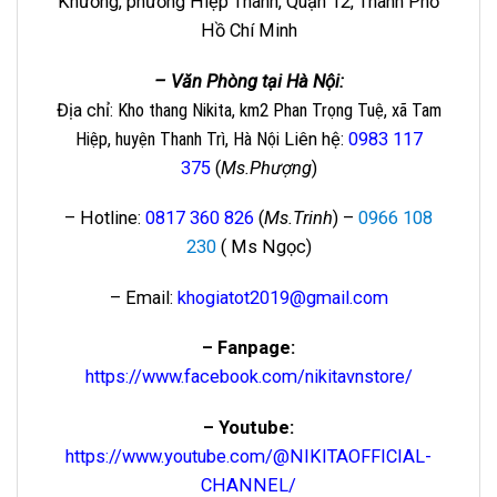
Khương, phường Hiệp Thành, Quận 12, Thành Phố
Hồ Chí Minh
– Văn Phòng tại Hà Nội:
Địa chỉ
: Kho thang Nikita, km2 Phan Trọng Tuệ, xã Tam
Hiệp, huyện Thanh Trì, Hà Nội
Liên hệ
:
0983 117
375
(
Ms.Phượng
)
– Hotline:
0817 360 826
(
Ms.Trinh
) –
0966 108
230
( Ms Ngọc)
– Email:
khogiatot2019@gmail.com
– Fanpage:
https://www.facebook.com/nikitavnstore/
– Youtube:
https://www.youtube.com/@NIKITAOFFICIAL-
CHANNEL/