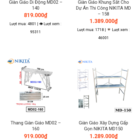
Giàn Giáo Di Động MD02 –
Giàn Giáo Khung Sắt Cho
140
Dự Án Thi Công NIKITA MD
– 158
819.000
₫
1.389.000
₫
Lượt mua: 4801 | 👁 Lượt xem :
Lượt mua: 1718 |
Lượt xem :
95311
46001
Thang Giàn Giáo MD02 –
Giàn Giáo Xây Dựng Gấp
160
Gọn NIKITA MD150
919.000
₫
1.289.000
₫