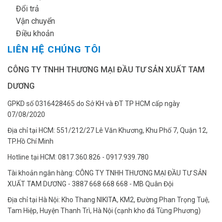
✔
Đổi trả
✔
Vận chuyển
✔
Điều khoản
LIÊN HỆ CHÚNG TÔI
CÔNG TY TNHH THƯƠNG MẠI ĐẦU TƯ SẢN XUẤT TAM
DƯƠNG
GPKD số 0316428465 do Sở KH và ĐT TP HCM cấp ngày
07/08/2020
Địa chỉ tại HCM: 551/212/27 Lê Văn Khương, Khu Phố 7, Quận 12,
TP.Hồ Chí Minh
Hotline tại HCM: 0817.360.826 - 0917.939.780
Tài khoản ngân hàng: CÔNG TY TNHH THƯƠNG MẠI ĐẦU TƯ SẢN
XUẤT TAM DƯƠNG - 3887 668 668 668 - MB Quân Đội
Địa chỉ tại Hà Nội: Kho Thang NIKITA, KM2, Đường Phan Trọng Tuệ,
Tam Hiệp, Huyện Thanh Trì, Hà Nội (cạnh kho đá Tùng Phương)