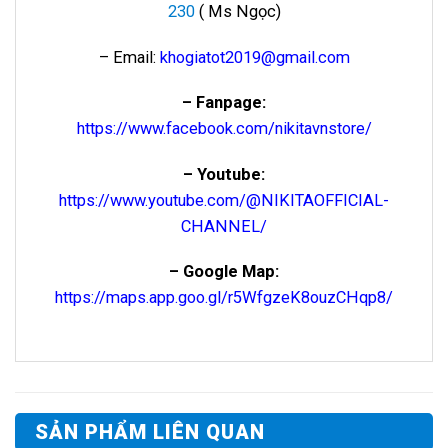
230
( Ms Ngọc)
– Email:
khogiatot2019@gmail.com
– Fanpage:
https://www.facebook.com/nikitavnstore/
– Youtube:
https://www.youtube.com/@NIKITAOFFICIAL-
CHANNEL/
– Google Map:
https://maps.app.goo.gl/r5WfgzeK8ouzCHqp8/
SẢN PHẨM LIÊN QUAN