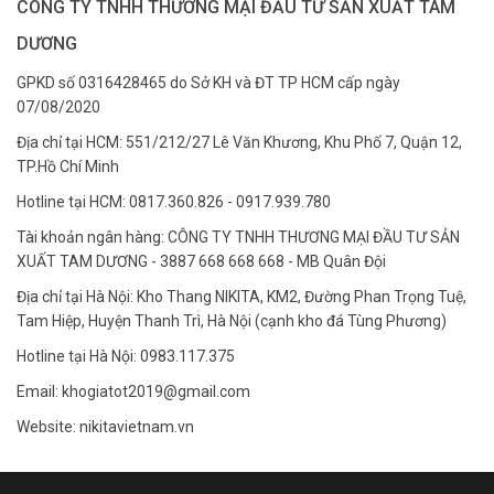
CÔNG TY TNHH THƯƠNG MẠI ĐẦU TƯ SẢN XUẤT TAM
DƯƠNG
GPKD số 0316428465 do Sở KH và ĐT TP HCM cấp ngày
07/08/2020
Địa chỉ tại HCM: 551/212/27 Lê Văn Khương, Khu Phố 7, Quận 12,
TP.Hồ Chí Minh
Hotline tại HCM: 0817.360.826 - 0917.939.780
Tài khoản ngân hàng: CÔNG TY TNHH THƯƠNG MẠI ĐẦU TƯ SẢN
XUẤT TAM DƯƠNG - 3887 668 668 668 - MB Quân Đội
Địa chỉ tại Hà Nội: Kho Thang NIKITA, KM2, Đường Phan Trọng Tuệ,
Tam Hiệp, Huyện Thanh Trì, Hà Nội (cạnh kho đá Tùng Phương)
Hotline tại Hà Nội: 0983.117.375
Email: khogiatot2019@gmail.com
Website: nikitavietnam.vn