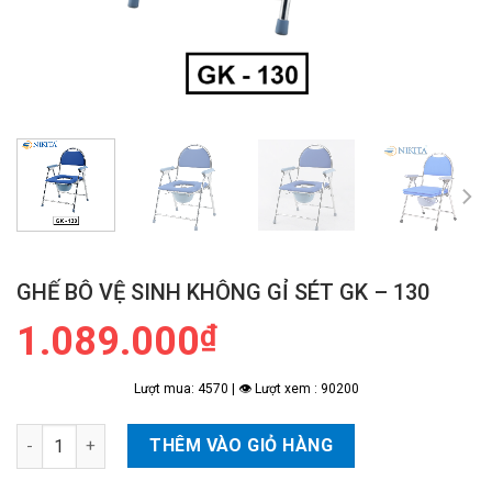
GHẾ BÔ VỆ SINH KHÔNG GỈ SÉT GK – 130
1.089.000
₫
Lượt mua: 4570 | 👁 Lượt xem : 90200
Ghế Bô Vệ Sinh Không Gỉ Sét GK - 130 số lượng
THÊM VÀO GIỎ HÀNG