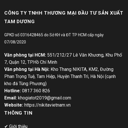
CÔNG TY TNHH THƯƠNG MẠI ĐẦU TƯ SẢN XUẤT
TAM DƯƠNG
GPKD số 0316428465 do Sở KH và ĐT TP HCM cấp ngày
07/08/2020
Văn phòng tại HCM:
551/212/27 Lê Văn Khương, Khu Phố
7, Quận 12, TP.Hồ Chí Minh
Văn phòng tại Hà Nội:
Kho Thang NIKITA, KM2, Đường
Phan Trọng Tuệ, Tam Hiệp, Huyện Thanh Trì, Hà Nội (cạnh
kho đá Tùng Phương)
Hotline:
0817 360 826
Email:
khogiatot2019@gmail.com
Website:
https://nikitavietnam.vn
THÔNG TIN
✔
Giới thiệu