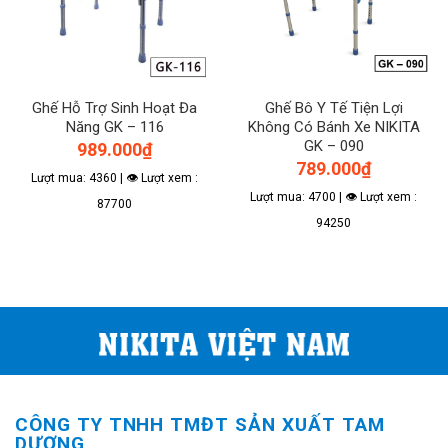
Ghế Hỗ Trợ Sinh Hoạt Đa
Ghế Bô Y Tế Tiện Lợi
Năng GK – 116
Không Có Bánh Xe NIKITA
GK – 090
989.000
₫
789.000
₫
Lượt mua: 4360 | 👁 Lượt xem :
Lượt mua: 4700 | 👁 Lượt xem :
87700
94250
CÔNG TY TNHH TMĐT SẢN XUẤT TAM
DƯƠNG