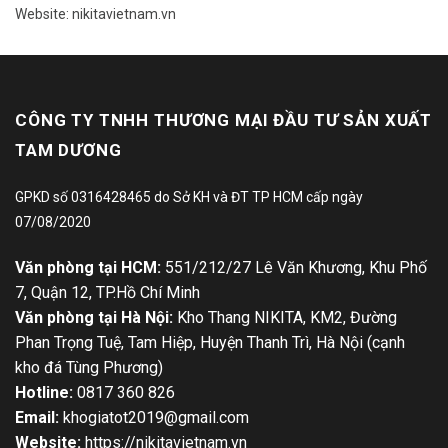
Website: nikitavietnam.vn
CÔNG TY TNHH THƯƠNG MẠI ĐẦU TƯ SẢN XUẤT
TAM DƯƠNG
GPKD số 0316428465 do Sở KH và ĐT TP HCM cấp ngày
07/08/2020
Văn phòng tại HCM:
551/212/27 Lê Văn Khương, Khu Phố
7, Quận 12, TP.Hồ Chí Minh
Văn phòng tại Hà Nội:
Kho Thang NIKITA, KM2, Đường
Phan Trọng Tuệ, Tam Hiệp, Huyện Thanh Trì, Hà Nội (cạnh
kho đá Tùng Phương)
Hotline:
0817 360 826
Email:
khogiatot2019@gmail.com
Website:
https://nikitavietnam.vn