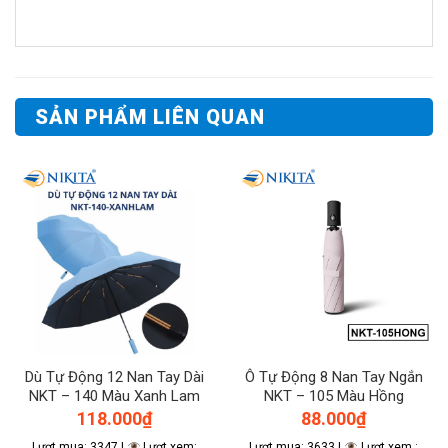
SẢN PHẨM LIÊN QUAN
Dù Tự Động 12 Nan Tay Dài
Ô Tự Động 8 Nan Tay Ngắn
NKT – 140 Màu Xanh Lam
NKT – 105 Màu Hồng
118.000
₫
88.000
₫
Lượt mua: 3347 |
Lượt xem:
Lượt mua: 3633 |
Lượt xem :