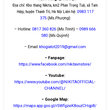
Địa chỉ
: Kho thang Nikita, km2 Phan Trọng Tuệ, xã Tam
Hiệp, huyện Thanh Trì, Hà Nội
Liên hệ
:
0983 117
375
(
Ms.Phượng
)
– Hotline:
0817 360 826
(
Ms.Trinh
) –
0989 666
580
(
Ms.Quỳnh
)
– Email:
khogiatot2019@gmail.com
– Fanpage:
https://www.facebook.com/nikitavnstore/
– Youtube:
https://www.youtube.com/@NIKITAOFFICIAL-
CHANNEL/
– Google Map:
https://maps.app.goo.gl/r5WfgzeK8ouzCHqp8/