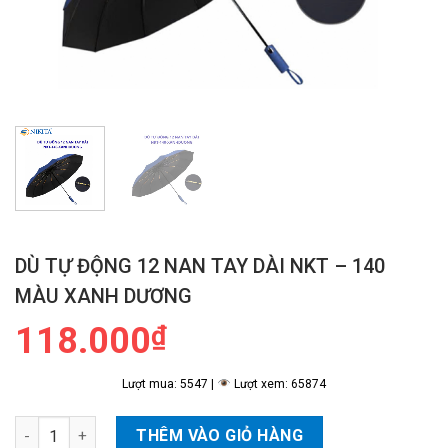
DÙ TỰ ĐỘNG 12 NAN TAY DÀI NKT – 140
MÀU XANH DƯƠNG
118.000
₫
Lượt mua: 5547 |
Lượt xem: 65874
Dù Tự Động 12 Nan Tay Dài NKT - 140 Màu Xanh Dương số lượ
THÊM VÀO GIỎ HÀNG