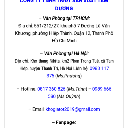
CÔNG TY TNHH TMĐT SẢN XUẤT TAM
DƯƠNG
– Văn Phòng tại TP.HCM:
Địa chỉ: 551/212/27, khu phố 7 Đường Lê Văn
Khương, phường Hiệp Thành, Quận 12, Thành Phố
Hồ Chí Minh
– Văn Phòng tại Hà Nội:
Địa chỉ
: Kho thang Nikita, km2 Phan Trọng Tuệ, xã Tam
Hiệp, huyện Thanh Trì, Hà Nội
Liên hệ
:
0983 117
375
(
Ms.Phượng
)
– Hotline:
0817 360 826
(
Ms.Trinh
) –
0989 666
580
(
Ms.Quỳnh
)
– Email:
khogiatot2019@gmail.com
– Fanpage: