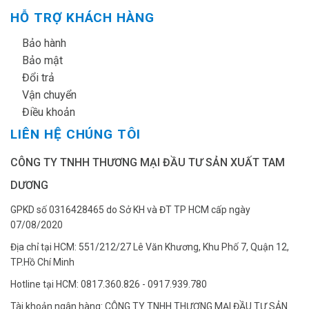
HỖ TRỢ KHÁCH HÀNG
✔
Bảo hành
✔
Bảo mật
✔
Đổi trả
✔
Vận chuyển
✔
Điều khoản
LIÊN HỆ CHÚNG TÔI
CÔNG TY TNHH THƯƠNG MẠI ĐẦU TƯ SẢN XUẤT TAM
DƯƠNG
GPKD số 0316428465 do Sở KH và ĐT TP HCM cấp ngày
07/08/2020
Địa chỉ tại HCM: 551/212/27 Lê Văn Khương, Khu Phố 7, Quận 12,
TP.Hồ Chí Minh
Hotline tại HCM: 0817.360.826 - 0917.939.780
Tài khoản ngân hàng: CÔNG TY TNHH THƯƠNG MẠI ĐẦU TƯ SẢN