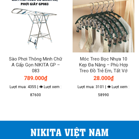
nhiều
biến
thể.
Các
tùy
chọn
có
thể
được
Sào Phơi Thông Minh Chữ
Móc Treo Bọc Nhựa 10
chọn
A Gấp Gọn NIKITA GP –
Kẹp Đa Năng – Phù Hợp
trên
083
Treo Đồ Trẻ Em, Tất Vớ
trang
789.000
₫
28.000
₫
sản
phẩm
Lượt mua: 4355 | 👁 Lượt xem :
Lượt mua: 3101 | 👁 Lượt xem :
87600
58990
Sản
phẩm
này
có
nhiều
biến