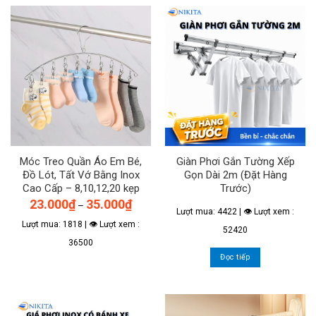
này
này
có
có
nhiều
nhiều
biến
biến
thể.
thể.
Các
Các
tùy
tùy
chọn
chọn
có
có
thể
thể
được
Móc Treo Quần Áo Em Bé,
Giàn Phơi Gắn Tường Xếp
được
chọn
Đồ Lót, Tất Vớ Bằng Inox
Gọn Dài 2m (Đặt Hàng
chọn
trên
Cao Cấp – 8,10,12,20 kẹp
Trước)
trên
trang
Khoảng
23.000
₫
35.000
₫
–
trang
sản
giá:
Lượt mua: 4422 | 👁 Lượt xem :
từ
sản
phẩm
Lượt mua: 1818 | 👁 Lượt xem :
23.000₫
52420
phẩm
đến
36500
35.000₫
Đọc tiếp
Sản
phẩm
này
có