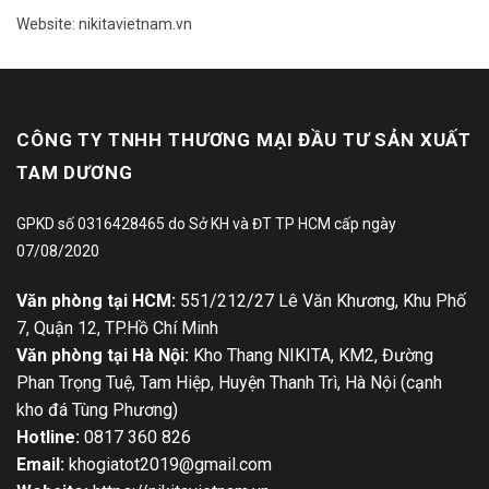
Website: nikitavietnam.vn
CÔNG TY TNHH THƯƠNG MẠI ĐẦU TƯ SẢN XUẤT
TAM DƯƠNG
GPKD số 0316428465 do Sở KH và ĐT TP HCM cấp ngày
07/08/2020
Văn phòng tại HCM:
551/212/27 Lê Văn Khương, Khu Phố
7, Quận 12, TP.Hồ Chí Minh
Văn phòng tại Hà Nội:
Kho Thang NIKITA, KM2, Đường
Phan Trọng Tuệ, Tam Hiệp, Huyện Thanh Trì, Hà Nội (cạnh
kho đá Tùng Phương)
Hotline:
0817 360 826
Email:
khogiatot2019@gmail.com