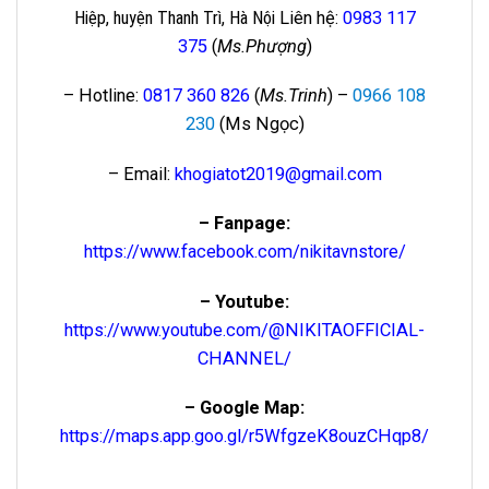
Hiệp, huyện Thanh Trì, Hà Nội
Liên hệ
:
0983 117
375
(
Ms.Phượng
)
– Hotline:
0817 360 826
(
Ms.Trinh
) –
0966 108
230
(Ms Ngọc)
– Email:
khogiatot2019@gmail.com
– Fanpage:
https://www.facebook.com/nikitavnstore/
– Youtube:
https://www.youtube.com/@NIKITAOFFICIAL-
CHANNEL/
– Google Map:
https://maps.app.goo.gl/r5WfgzeK8ouzCHqp8/