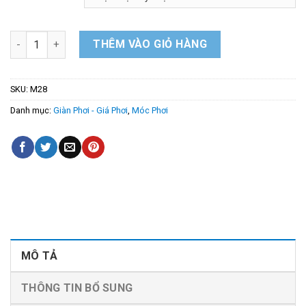
Chùm Móc Treo Đồ Em Bé, Đồ Lót, Tất Vớ – Móc 28 kẹp số lượ
THÊM VÀO GIỎ HÀNG
SKU:
M28
Danh mục:
Giàn Phơi - Giá Phơi
,
Móc Phơi
MÔ TẢ
THÔNG TIN BỔ SUNG