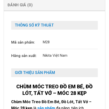
ĐÁNH GIÁ (0)
THÔNG SỐ KỸ THUẬT
M28
Mã sản phẩm:
Nikita Việt Nam
Hãng sản xuất:
GIỚI THIỆU SẢN PHẨM
CHÙM MÓC TREO ĐỒ EM BÉ, ĐỒ
LÓT, TẤT VỚ – MÓC 28 KẸP
Chùm Móc Treo Đồ Em Bé, Đồ Lót, Tất Vớ –
Móc 28 kẹp
là
sản phẩm
đa năng, tiện ích.