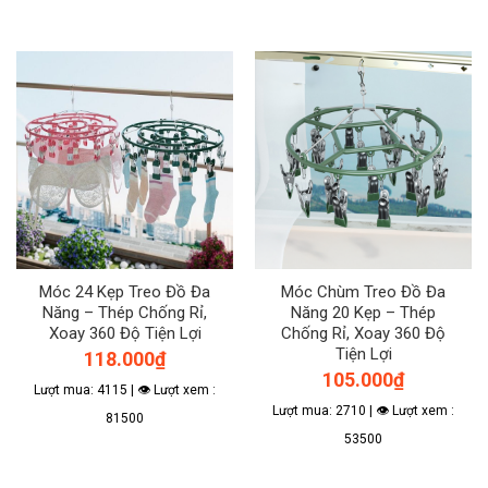
Móc 24 Kẹp Treo Đồ Đa
Móc Chùm Treo Đồ Đa
Năng – Thép Chống Rỉ,
Năng 20 Kẹp – Thép
Xoay 360 Độ Tiện Lợi
Chống Rỉ, Xoay 360 Độ
Tiện Lợi
118.000
₫
105.000
₫
Lượt mua: 4115 | 👁 Lượt xem :
Lượt mua: 2710 | 👁 Lượt xem :
81500
53500
Sản
Sản
phẩm
phẩm