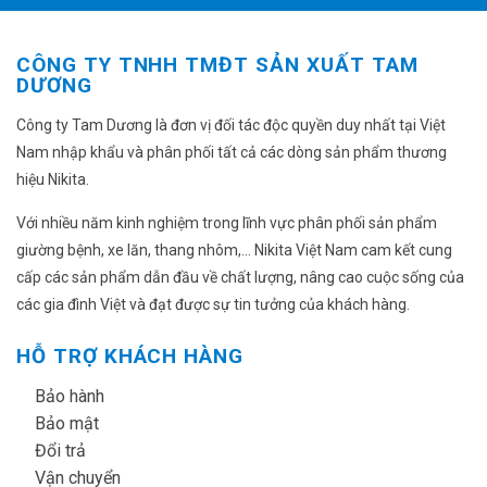
thể.
Các
tùy
CÔNG TY TNHH TMĐT SẢN XUẤT TAM
chọn
DƯƠNG
có
thể
Công ty Tam Dương là đơn vị đối tác độc quyền duy nhất tại Việt
được
Nam nhập khẩu và phân phối tất cả các dòng sản phẩm thương
chọn
hiệu Nikita.
trên
trang
Với nhiều năm kinh nghiệm trong lĩnh vực phân phối sản phẩm
sản
giường bệnh, xe lăn, thang nhôm,... Nikita Việt Nam cam kết cung
phẩm
cấp các sản phẩm dẫn đầu về chất lượng, nâng cao cuộc sống của
các gia đình Việt và đạt được sự tin tưởng của khách hàng.
HỖ TRỢ KHÁCH HÀNG
✔
Bảo hành
✔
Bảo mật
✔
Đổi trả
✔
Vận chuyển