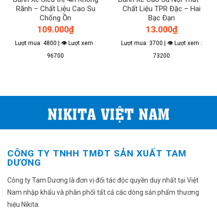
được
được
Rãnh – Chất Liệu Cao Su
Chất Liệu TPR Đặc – Hai
chọn
chọn
Chống Ồn
Bạc Đạn
trên
trên
109.000
₫
13.000
₫
trang
trang
sản
sản
Lượt mua: 4800 | 👁 Lượt xem :
Lượt mua: 3700 | 👁 Lượt xem :
phẩm
phẩm
96700
73200
CÔNG TY TNHH TMĐT SẢN XUẤT TAM
DƯƠNG
Công ty Tam Dương là đơn vị đối tác độc quyền duy nhất tại Việt
Nam nhập khẩu và phân phối tất cả các dòng sản phẩm thương
hiệu Nikita.