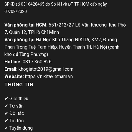
GPKD số 0316428465 do Sở KH và ĐT TP HCM cấp ngày
07/08/2020
Văn phòng tại HCM:
551/212/27 Lê Văn Khương, Khu Phố
7, Quận 12, TP.Hồ Chí Minh
Văn phòng tại Hà Nội:
Kho Thang NIKITA, KM2, Đường
Phan Trọng Tuệ, Tam Hiệp, Huyện Thanh Trì, Hà Nội (cạnh
kho đá Tùng Phương)
Hotline:
0817 360 826
Email:
khogiatot2019@gmail.com
Website:
https://nikitavietnam.vn
THÔNG TIN
✔
Giới thiệu
✔
Tư vấn
✔
Đối tác
✔
Tin tức
✔
Tuyển dụng