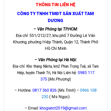
THÔNG TIN LIÊN HỆ
CÔNG TY TNHH TMĐT SẢN XUẤT TAM
DƯƠNG
– Văn Phòng tại TP.HCM:
Địa chỉ: 551/212/27, khu phố 7 Đường Lê Văn
Khương, phường Hiệp Thành, Quận 12, Thành Phố
Hồ Chí Minh
– Văn Phòng tại Hà Nội:
Địa chỉ
: Kho thang Nikita, km2 Phan Trọng Tuệ, xã Tam
Hiệp, huyện Thanh Trì, Hà Nội
Liên hệ
:
0983 117
375
(
Ms.Phượng
)
– Hotline:
0817 360 826
(
Ms.Trinh
) –
0966 108
230
( Ms Ngọc)
– Email:
khogiatot2019@gmail.com