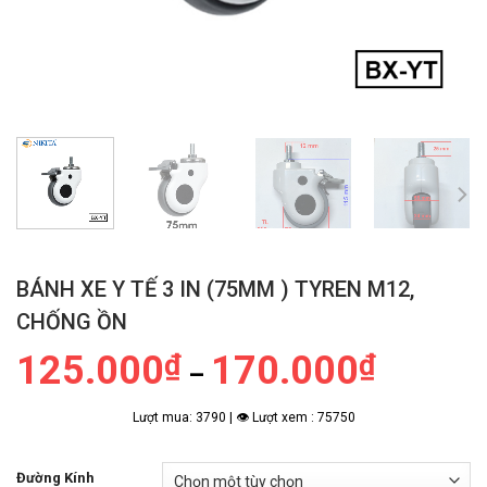
BÁNH XE Y TẾ 3 IN (75MM ) TYREN M12,
CHỐNG ỒN
125.000
₫
170.000
₫
Khoảng
–
giá:
từ
Lượt mua: 3790 | 👁 Lượt xem : 75750
125.000
đến
Đường Kính