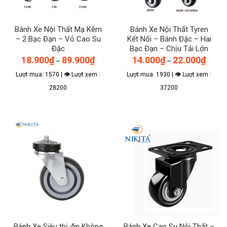
Bánh Xe Nội Thất Mạ Kẽm
Bánh Xe Nội Thất Tyren
– 2 Bạc Đạn – Vỏ Cao Su
Kết Nối – Bánh Đặc – Hai
Đặc
Bạc Đạn – Chịu Tải Lớn
Khoảng
Khoản
18.900
₫
89.900
₫
14.000
₫
22.000
₫
–
–
giá:
giá:
từ
từ
Lượt mua: 1570 | 👁 Lượt xem :
Lượt mua: 1930 | 👁 Lượt xem :
18.900₫
14.00
đến
đến
28200
37200
89.900₫
22.00
Sản
Sản
phẩm
phẩm
này
này
có
có
nhiều
nhiều
biến
biến
thể.
thể.
Các
Các
tùy
tùy
chọn
chọn
có
có
thể
thể
Bánh Xe Siêu thị 4in Không
Bánh Xe Cao Su Nội Thất –