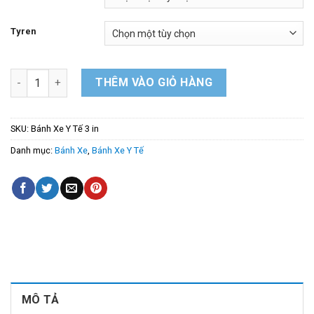
170.000
Tyren
Bánh Xe Y Tế 3 in (75mm ) Tyren M12, chống ồn số lượng
THÊM VÀO GIỎ HÀNG
SKU:
Bánh Xe Y Tế 3 in
Danh mục:
Bánh Xe
,
Bánh Xe Y Tế
MÔ TẢ