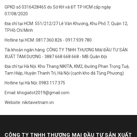
GPKD số 0316428465 do Sở KH và ĐT TP HCM cấp ngày
07/08/2020
Địa chỉ tại HCM: 551/212/27 Lê Văn Khương, Khu Phố 7, Quận 12,
TP.Hồ Chí Minh
Hotline tại HCM: 0817.360.826 - 0917.939.780
Tài khoản ngân hàng: CÔNG TY TNHH THƯƠNG MẠI ĐẦU TƯ SẢN
XUẤT TAM DƯƠNG - 3887 668 668 668 - MB Quân Đội
Địa chỉ tại Hà Nội: Kho Thang NIKITA, KM2, Đường Phan Trọng Tuệ,
Tam Hiệp, Huyện Thanh Trì, Hà Nội (cạnh kho đá Tùng Phương)
Hotline tại Hà Nội: 0983.117.375
Email: khogiatot2019@gmail.com
Website: nikitavietnam.vn
CÔNG TY TNHH THƯƠNG MẠI ĐẦU TƯ SẢN XUẤT