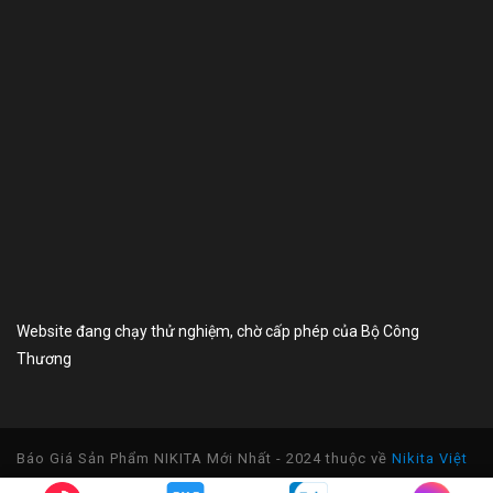
Website đang chạy thử nghiệm, chờ cấp phép của Bộ Công
Thương
Báo Giá Sản Phẩm NIKITA Mới Nhất - 2024 thuộc về
Nikita Việt
Nam
- Gọi Ngay Hotline:
0817 360 826
-
0966 108 230
| Để