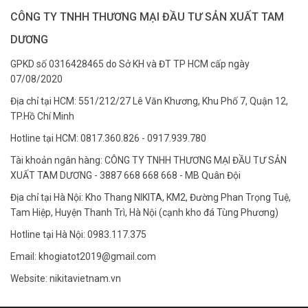
CÔNG TY TNHH THƯƠNG MẠI ĐẦU TƯ SẢN XUẤT TAM
DƯƠNG
GPKD số 0316428465 do Sở KH và ĐT TP HCM cấp ngày
07/08/2020
Địa chỉ tại HCM: 551/212/27 Lê Văn Khương, Khu Phố 7, Quận 12,
TP.Hồ Chí Minh
Hotline tại HCM: 0817.360.826 - 0917.939.780
Tài khoản ngân hàng: CÔNG TY TNHH THƯƠNG MẠI ĐẦU TƯ SẢN
XUẤT TAM DƯƠNG - 3887 668 668 668 - MB Quân Đội
Địa chỉ tại Hà Nội: Kho Thang NIKITA, KM2, Đường Phan Trọng Tuệ,
Tam Hiệp, Huyện Thanh Trì, Hà Nội (cạnh kho đá Tùng Phương)
Hotline tại Hà Nội: 0983.117.375
Email: khogiatot2019@gmail.com
Website: nikitavietnam.vn